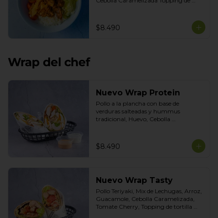
Cebolla Caramelizada Topping de 
tortilla crocante. Salsas incluidas 
Chipotle y Tasty
$8.490
Wrap del chef
Nuevo Wrap Protein
Pollo a la plancha con base de 
verduras salteadas y hummus 
tradicional, Huevo, Cebolla 
Caramelizada, Poroto Negro, Topping 
de Aceitunas verdes. Salsas incluidas 
Cilantro y Tasty
$8.490
Nuevo Wrap Tasty
Pollo Teriyaki, Mix de Lechugas, Arroz, 
Guacamole, Cebolla Caramelizada, 
Tomate Cherry, Topping de tortilla 
crocante. Salsas incluidas de Chipotle y 