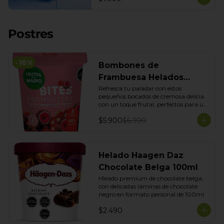
Postres
-
16
%
Bombones de
Frambuesa Helados
Frutos del maipo 150 g
Refresca tu paladar con estos 
pequeños bocados de cremosa delicia 
con un toque frutal, perfectos para un 
antojo. Sus 150g son ideales para 
$5.900
$6.990
disfrutar en cualquier momento, 
combinando la suavidad helada con el 
dulzor de la frambuesa.
Helado Haagen Daz
Chocolate Belga 100ml
Hleado premium de chocolate belga, 
con delicadas láminas de chocolate 
negro en formato personal de 100ml
$2.490