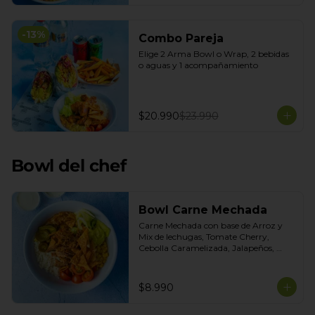
-
13
%
Combo Pareja
Elige 2 Arma Bowl o Wrap, 2 bebidas 
o aguas y 1 acompañamiento
$20.990
$23.990
Bowl del chef
Bowl Carne Mechada
Carne Mechada con base de Arroz y 
Mix de lechugas, Tomate Cherry, 
Cebolla Caramelizada, Jalapeños, 
Choclo dulce. Topping de Tortilla 
Crocante. Salsas incluidas Chipotle y 
Salsa de Cilantro
$8.990