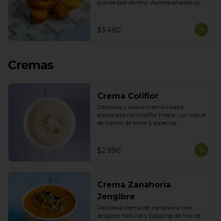
suaves por dentro. Acompañadas con 
nuestra salsa de la casa para disfrutar 
como snack o acompañamiento 
perfecto.
$3.490
Cremas
Crema Coliflor
Deliciosa y suave crema casera 
elaborada con coliflor fresca , un toque 
de crema de leche y especias 
seleccionadas con topping de mix de 
semillas
$2.990
Crema Zanahoria
Jengibre
Deliciosa crema de zanahoria con 
jengibre natural y topping de mix de 