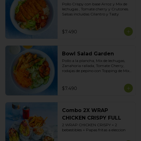
Pollo Crispy con base Arroz y Mix de 
lechugas , Tomate cherry y Crutones. 
Salsas incluidas Cilantro y Tasty
$7.490
Bowl Salad Garden
Pollo a la plancha, Mix de lechugas, 
Zanahoria rallada, Tomate Cherry, 
rodajas de pepino con Topping de Mix 
de Semillas. Salsas incluidas de Yogurt 
Ciboulette y Limoneta
$7.490
Combo 2X WRAP
CHICKEN CRISPY FULL
2 WRAP CHICKEN CRISPY + 2 
bebestibles + Papas fritas a eleccion