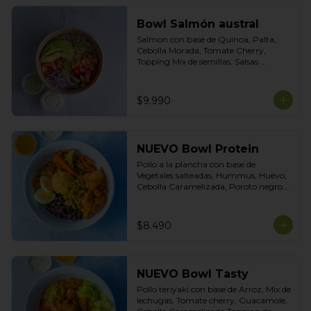
Bowl Salmón austral
Salmon con base de Quinoa, Palta, 
Cebolla Morada, Tomate Cherry, 
Topping Mix de semillas. Salsas 
incluidas Yogurt Ciboulette y 
Acevichada
$9.990
NUEVO Bowl Protein
Pollo a la plancha con base de 
Vegetales salteadas, Hummus, Huevo, 
Cebolla Caramelizada, Poroto negro. 
Topping de Aceitunas Verdes. Salsas 
incluidas Cilantro y Tasty.
$8.490
NUEVO Bowl Tasty
Pollo teriyaki con base de Arroz, Mix de 
lechugas, Tomate cherry, Guacamole, 