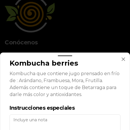
Conócenos
Despacho
Kombucha berries
Términos y condiciones
Política de privacidad
Kombucha que contiene jugo prensado en frío
de : Arándano, Frambuesa, Mora, Frutilla.
Redes sociales
Además contiene un toque de Betarraga para
darle más color y antioxidantes.
Instagram
Instrucciones especiales
Mi cuenta
Pedir