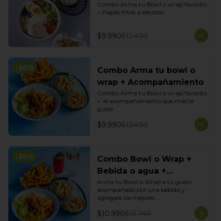
Combo Arma tu Bowl o wrap favorito 
+ Papas fritas a elección
$9.990
$12.490
-
20
%
Combo Arma tu bowl o
wrap + Acompañamiento
Combo Arma tu Bowl o wrap favorito 
+  el acompañamiento que mas te 
guste
$9.990
$12.490
-
20
%
Combo Bowl o Wrap +
Bebida o agua +
Acompañamiento
Arma tu Bowl o Wrap a tu gusto 
acompañado por una bebida y 
agregale los mejores 
acompañamientos de Tasty Garden!
$10.990
$13.740