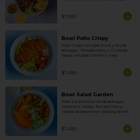
de Mix de Semillas. Salsas Incluidas 
Limoneta y Honey Mustard
$7.990
Bowl Pollo Crispy
Pollo Crispy con base Arroz y Mix de 
lechugas , Tomate cherry y Crutones. 
Salsas incluidas Cilantro y Tasty
$7.490
Bowl Salad Garden
Pollo a la plancha, Mix de lechugas, 
Zanahoria rallada, Tomate Cherry, 
rodajas de pepino con Topping de Mix 
de Semillas. Salsas incluidas de Yogurt 
Ciboulette y Limoneta
$7.490