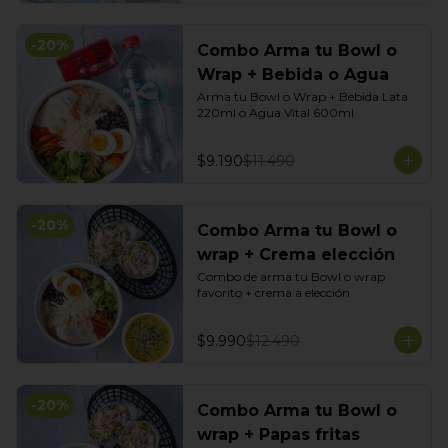
-
20
%
Combo Arma tu Bowl o
Wrap + Bebida o Agua
Arma tu Bowl o Wrap + Bebida Lata 
220ml o Agua Vital 600ml
$9.190
$11.490
-
20
%
Combo Arma tu Bowl o
wrap + Crema elección
Combo de arma tu Bowl o wrap 
favorito + crema a elección
$9.990
$12.490
-
20
%
Combo Arma tu Bowl o
wrap + Papas fritas