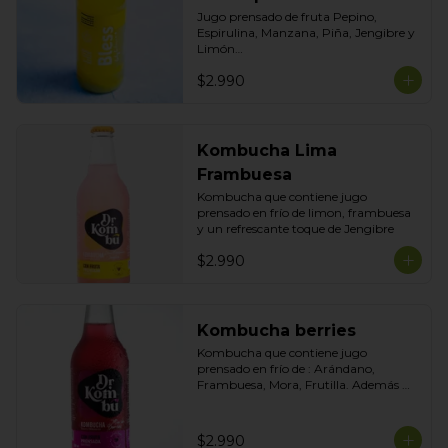
Jugo prensado de fruta Pepino, 
Espirulina, Manzana, Piña, Jengibre y 
Limón

Formato 300ml
$2.990
Kombucha Lima
Frambuesa
Kombucha que contiene jugo 
prensado en frío de limon, frambuesa 
y un refrescante toque de Jengibre
$2.990
Kombucha berries
Kombucha que contiene jugo 
prensado en frío de : Arándano, 
Frambuesa, Mora, Frutilla. Además 
contiene un toque de Betarraga para 
darle más color y antioxidantes.
$2.990