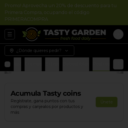
Promo! Aprovecha un 20% de descuento para tu
Primera Compra, ocupando el código
PRIMERACOMPRA
Abrir menu de navegación
Logi
¿Dónde quieres pedir?
 1 salsa)
Cremas
Extras
Bebestibles
Postres
Acumula
Tasty coins
Regístrate, gana puntos con tus
Únete
compras y canjealos por productos y
más