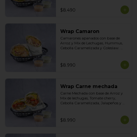
Tasty
$8.490
Wrap Camaron
Camarones apanados con base de 
Arroz y Mix de Lechugas, Hummus, 
Cebolla Caramelizada y Coleslaw. 
Salsas Incluidas Acevichada y Cilantro
$8.990
Wrap Carne mechada
Carne Mechada con base de Arroz y 
Mix de lechugas, Tomate cherry, 
Cebolla Caramelizada, Jalapeños y 
Choclo. Topping de Tortilla Crocante. 
Salsas incluidas Chipotle y  Cilantro
$8.990