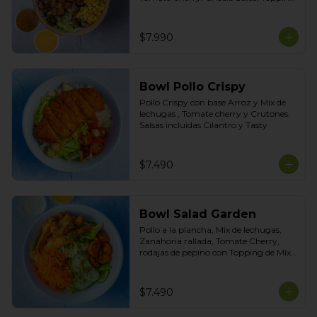
de Mix de Semillas. Salsas Incluidas 
Limoneta y Honey Mustard
$7.990
Bowl Pollo Crispy
Pollo Crispy con base Arroz y Mix de 
lechugas , Tomate cherry y Crutones. 
Salsas incluidas Cilantro y Tasty
$7.490
Bowl Salad Garden
Pollo a la plancha, Mix de lechugas, 
Zanahoria rallada, Tomate Cherry, 
rodajas de pepino con Topping de Mix 
de Semillas. Salsas incluidas de Yogurt 
Ciboulette y Limoneta
$7.490