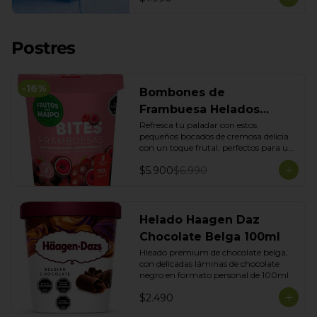
Postres
-
16
%
Bombones de
Frambuesa Helados
Frutos del maipo 150 g
Refresca tu paladar con estos 
pequeños bocados de cremosa delicia 
con un toque frutal, perfectos para un 
antojo. Sus 150g son ideales para 
$5.900
$6.990
disfrutar en cualquier momento, 
combinando la suavidad helada con el 
dulzor de la frambuesa.
Helado Haagen Daz
Chocolate Belga 100ml
Hleado premium de chocolate belga, 
con delicadas láminas de chocolate 
negro en formato personal de 100ml
$2.490