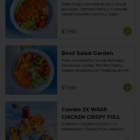
Pollo Crispy con base Arroz y Mix de 
lechugas , Tomate cherry y Crutones. 
Salsas incluidas Cilantro y Tasty
$7.490
Bowl Salad Garden
Pollo a la plancha, Mix de lechugas, 
Zanahoria rallada, Tomate Cherry, 
rodajas de pepino con Topping de Mix 
de Semillas. Salsas incluidas de Yogurt 
Ciboulette y Limoneta
$7.490
Combo 2X WRAP
CHICKEN CRISPY FULL
2 WRAP CHICKEN CRISPY + 2 
bebestibles + Papas fritas a eleccion