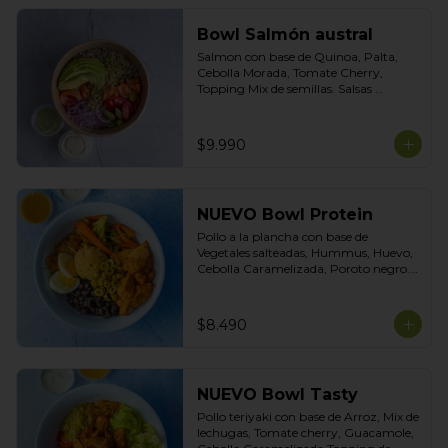
Bowl Salmón austral
Salmon con base de Quinoa, Palta, 
Cebolla Morada, Tomate Cherry, 
Topping Mix de semillas. Salsas 
incluidas Yogurt Ciboulette y 
Acevichada
$9.990
NUEVO Bowl Protein
Pollo a la plancha con base de 
Vegetales salteadas, Hummus, Huevo, 
Cebolla Caramelizada, Poroto negro. 
Topping de Aceitunas Verdes. Salsas 
incluidas Cilantro y Tasty.
$8.490
NUEVO Bowl Tasty
Pollo teriyaki con base de Arroz, Mix de 
lechugas, Tomate cherry, Guacamole, 