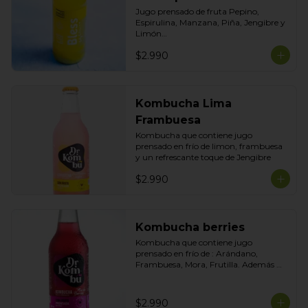
Jugo prensado de fruta Pepino, 
Espirulina, Manzana, Piña, Jengibre y 
Limón

Formato 300ml
$2.990
Kombucha Lima
Frambuesa
Kombucha que contiene jugo 
prensado en frío de limon, frambuesa 
y un refrescante toque de Jengibre
$2.990
Kombucha berries
Kombucha que contiene jugo 
prensado en frío de : Arándano, 
Frambuesa, Mora, Frutilla. Además 
contiene un toque de Betarraga para 
darle más color y antioxidantes.
$2.990