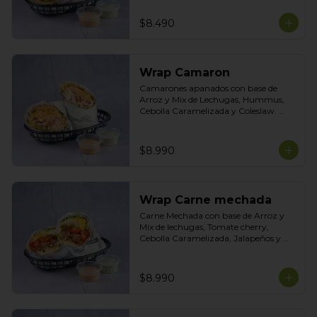
Tasty
$8.490
Wrap Camaron
Camarones apanados con base de 
Arroz y Mix de Lechugas, Hummus, 
Cebolla Caramelizada y Coleslaw. 
Salsas Incluidas Acevichada y Cilantro
$8.990
Wrap Carne mechada
Carne Mechada con base de Arroz y 
Mix de lechugas, Tomate cherry, 
Cebolla Caramelizada, Jalapeños y 
Choclo. Topping de Tortilla Crocante. 
Salsas incluidas Chipotle y  Cilantro
$8.990