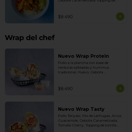
Cebolla Caramelizada Topping de 
tortilla crocante. Salsas incluidas 
Chipotle y Tasty
$8.490
Wrap del chef
Nuevo Wrap Protein
Pollo a la plancha con base de 
verduras salteadas y hummus 
tradicional, Huevo, Cebolla 
Caramelizada, Poroto Negro, Topping 
de Aceitunas verdes. Salsas incluidas 
Cilantro y Tasty
$8.490
Nuevo Wrap Tasty
Pollo Teriyaki, Mix de Lechugas, Arroz, 
Guacamole, Cebolla Caramelizada, 
Tomate Cherry, Topping de tortilla 
crocante. Salsas incluidas de Chipotle y 