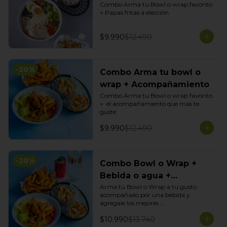
Combo Arma tu Bowl o wrap favorito 
+ Papas fritas a elección
$9.990
$12.490
-
20
%
Combo Arma tu bowl o
wrap + Acompañamiento
Combo Arma tu Bowl o wrap favorito 
+  el acompañamiento que mas te 
guste
$9.990
$12.490
-
20
%
Combo Bowl o Wrap +
Bebida o agua +
Acompañamiento
Arma tu Bowl o Wrap a tu gusto 
acompañado por una bebida y 
agregale los mejores 
acompañamientos de Tasty Garden!
$10.990
$13.740