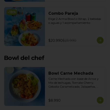
-
13
%
Combo Pareja
Elige 2 Arma Bowl o Wrap, 2 bebidas 
o aguas y 1 acompañamiento
$20.990
$23.990
Bowl del chef
Bowl Carne Mechada
Carne Mechada con base de Arroz y 
Mix de lechugas, Tomate Cherry, 
Cebolla Caramelizada, Jalapeños, 
Choclo dulce. Topping de Tortilla 
Crocante. Salsas incluidas Chipotle y 
Salsa de Cilantro
$8.990