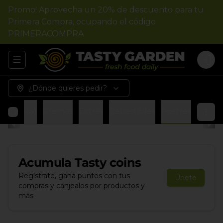
Promo! Aprovecha un 20% de descuento para tu
Primera Compra, ocupando el código
PRIMERACOMPRA
Abrir menu de navegación
Logi
¿Dónde quieres pedir?
 1 salsa)
Cremas
Extras
Bebestibles
Postres
Acumula
Tasty coins
Regístrate, gana puntos con tus
Únete
compras y canjealos por productos y
más