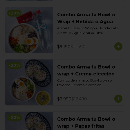
-
20
%
Combo Arma tu Bowl o
Wrap + Bebida o Agua
Arma tu Bowl o Wrap + Bebida Lata 
220ml o Agua Vital 600ml
$9.190
$11.490
-
20
%
Combo Arma tu Bowl o
wrap + Crema elección
Combo de arma tu Bowl o wrap 
favorito + crema a elección
$9.990
$12.490
-
20
%
Combo Arma tu Bowl o
wrap + Papas fritas