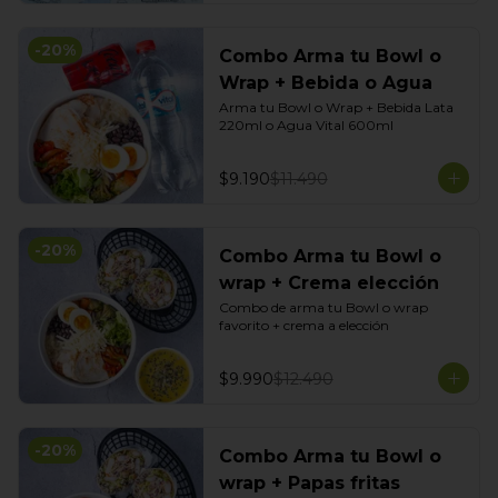
-
20
%
Combo Arma tu Bowl o
Wrap + Bebida o Agua
Arma tu Bowl o Wrap + Bebida Lata 
220ml o Agua Vital 600ml
$9.190
$11.490
-
20
%
Combo Arma tu Bowl o
wrap + Crema elección
Combo de arma tu Bowl o wrap 
favorito + crema a elección
$9.990
$12.490
-
20
%
Combo Arma tu Bowl o
wrap + Papas fritas