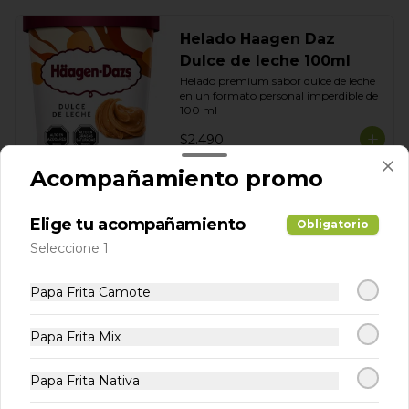
Helado Haagen Daz
Dulce de leche 100ml
Helado premium sabor dulce de leche 
en un formato personal imperdible de 
100 ml
$2.490
Acompañamiento promo
Muffin Arándano
Elige tu acompañamiento
Muffin de vainilla estilo americano con 
Obligatorio
chips arándanos
Seleccione 1
Papa Frita Camote
$2.490
Papa Frita Mix
Papa Frita Nativa