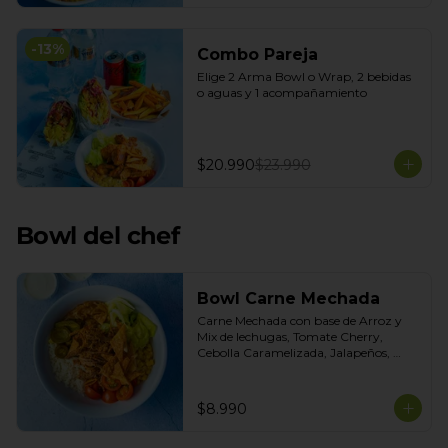
-
13
%
Combo Pareja
Elige 2 Arma Bowl o Wrap, 2 bebidas 
o aguas y 1 acompañamiento
$20.990
$23.990
Bowl del chef
Bowl Carne Mechada
Carne Mechada con base de Arroz y 
Mix de lechugas, Tomate Cherry, 
Cebolla Caramelizada, Jalapeños, 
Choclo dulce. Topping de Tortilla 
Crocante. Salsas incluidas Chipotle y 
Salsa de Cilantro
$8.990