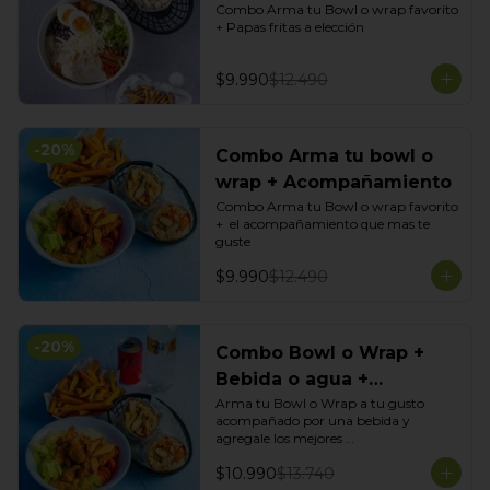
Combo Arma tu Bowl o wrap favorito 
+ Papas fritas a elección
$9.990
$12.490
-
20
%
Combo Arma tu bowl o
wrap + Acompañamiento
Combo Arma tu Bowl o wrap favorito 
+  el acompañamiento que mas te 
guste
$9.990
$12.490
-
20
%
Combo Bowl o Wrap +
Bebida o agua +
Acompañamiento
Arma tu Bowl o Wrap a tu gusto 
acompañado por una bebida y 
agregale los mejores 
acompañamientos de Tasty Garden!
$10.990
$13.740