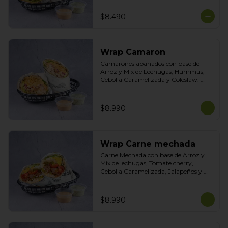
Tasty
$8.490
Wrap Camaron
Camarones apanados con base de 
Arroz y Mix de Lechugas, Hummus, 
Cebolla Caramelizada y Coleslaw. 
Salsas Incluidas Acevichada y Cilantro
$8.990
Wrap Carne mechada
Carne Mechada con base de Arroz y 
Mix de lechugas, Tomate cherry, 
Cebolla Caramelizada, Jalapeños y 
Choclo. Topping de Tortilla Crocante. 
Salsas incluidas Chipotle y  Cilantro
$8.990