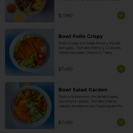
de Mix de Semillas. Salsas Incluidas 
Limoneta y Honey Mustard
$7.990
Bowl Pollo Crispy
Pollo Crispy con base Arroz y Mix de 
lechugas , Tomate cherry y Crutones. 
Salsas incluidas Cilantro y Tasty
$7.490
Bowl Salad Garden
Pollo a la plancha, Mix de lechugas, 
Zanahoria rallada, Tomate Cherry, 
rodajas de pepino con Topping de Mix 
de Semillas. Salsas incluidas de Yogurt 
Ciboulette y Limoneta
$7.490