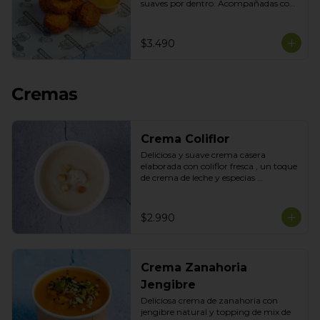
suaves por dentro. Acompañadas con 
nuestra salsa de la casa para disfrutar 
como snack o acompañamiento 
perfecto.
$3.490
Cremas
Crema Coliflor
Deliciosa y suave crema casera 
elaborada con coliflor fresca , un toque 
de crema de leche y especias 
seleccionadas con topping de mix de 
semillas
$2.990
Crema Zanahoria
Jengibre
Deliciosa crema de zanahoria con 
jengibre natural y topping de mix de 