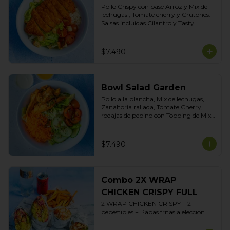
Pollo Crispy con base Arroz y Mix de 
lechugas , Tomate cherry y Crutones. 
Salsas incluidas Cilantro y Tasty
$7.490
Bowl Salad Garden
Pollo a la plancha, Mix de lechugas, 
Zanahoria rallada, Tomate Cherry, 
rodajas de pepino con Topping de Mix 
de Semillas. Salsas incluidas de Yogurt 
Ciboulette y Limoneta
$7.490
Combo 2X WRAP
CHICKEN CRISPY FULL
2 WRAP CHICKEN CRISPY + 2 
bebestibles + Papas fritas a eleccion