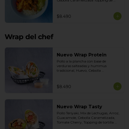
Cebolla Caramelizada Topping de 
tortilla crocante. Salsas incluidas 
Chipotle y Tasty
$8.490
Wrap del chef
Nuevo Wrap Protein
Pollo a la plancha con base de 
verduras salteadas y hummus 
tradicional, Huevo, Cebolla 
Caramelizada, Poroto Negro, Topping 
de Aceitunas verdes. Salsas incluidas 
Cilantro y Tasty
$8.490
Nuevo Wrap Tasty
Pollo Teriyaki, Mix de Lechugas, Arroz, 
Guacamole, Cebolla Caramelizada, 
Tomate Cherry, Topping de tortilla 
crocante. Salsas incluidas de Chipotle y 