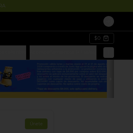
RA
Login
$0
s calientes
Acompañamientos (+ 1 salsa)
Cremas
Extr
Únete