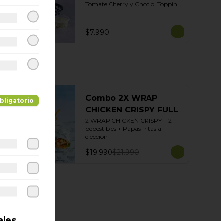
Tomate Cherry y Choclo. Topping 
de mix de semillas. Salsas Incluidas 
Limoneta y Ajo Ahumado.
$7.990
Combo 2X WRAP
bligatorio
CHICKEN CRISPY FULL
2 WRAP CHICKEN CRISPY + 2 
bebestibles + Papas fritas a 
eleccion
$19.990
$21.990
ales