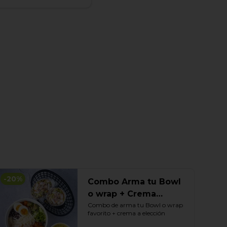
-
20
%
Combo Arma tu Bowl
o wrap + Crema
elección
Combo de arma tu Bowl o wrap 
favorito + crema a elección