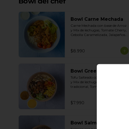
Bowl del chef
Bowl Carne Mechada
Carne Mechada con base de Arroz 
y Mix de lechugas, Tomate Cherry, 
Cebolla Caramelizada, Jalapeños, 
Choclo dulce. Topping de Tortilla 
Crocante. Salsas incluidas Chipotle 
y Salsa de Cilantro
$8.990
Bowl Green Tofu
Tofu Salteado con base de Quinoa 
y Mix de lechugas, Hummus 
tradicional, Tomate Cherry, 
Choclo dulce, Topping de Mix de 
Semillas. Salsas Incluidas 
Limoneta y Honey Mustard
$7.990
Bowl Salmón austral