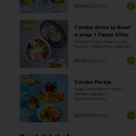
$19.990
$21.990
-
20
%
Combo Arma tu Bowl
o wrap + Papas fritas
Combo Arma tu Bowl o wrap 
favorito + Papas fritas a elección
$9.990
$12.490
-
13
%
Combo Pareja
Elige 2 Arma Bowl o Wrap, 2 
bebidas o aguas y 1 
acompañamiento
$20.990
$23.990