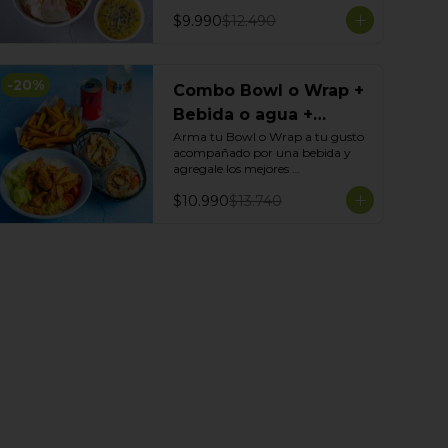
$9.990
$12.490
-
20
%
Combo Bowl o Wrap +
Bebida o agua +
Acompañamiento
Arma tu Bowl o Wrap a tu gusto 
acompañado por una bebida y 
agregale los mejores 
acompañamientos de Tasty 
$10.990
$13.740
Garden!