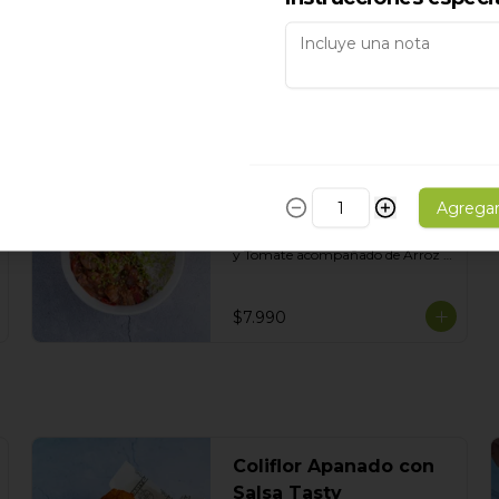
Pollo Saltado
Agrega
Un clásico de la comida peruana, 
Salteado de Pollo, Cebolla morada 
y Tomate acompañado de Arroz 
Blanco
$7.990
Coliflor Apanado con
Salsa Tasty