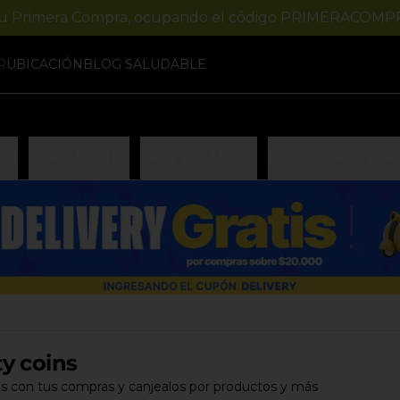
tu Primera Compra, ocupando el código PRIMERACOMP
R
UBICACIÓN
BLOG SALUDABLE
hef
Wrap del chef
Tasty por Menos
Sandwiches y plato
ty coins
s con tus compras y canjealos por productos y más