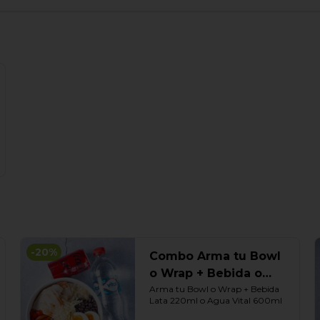
-
20
%
Combo Arma tu Bowl
o Wrap + Bebida o
Agua
Arma tu Bowl o Wrap + Bebida 
Lata 220ml o Agua Vital 600ml