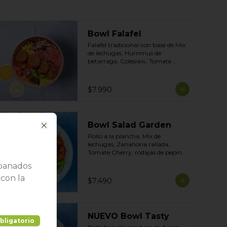
Bowl Falafel
Falafel tradicional con base de Mix 
de lechugas, Hummus de 
betarraga, Coleslaw, Tomate 
Cherry,  Choclo dulce, Topping 
Mix de Semillas. Salsas incluidas 
Limoneta y Ajo ahumado
$7.990
Bowl Salad Garden
Close
Pollo a la plancha, Mix de 
lechugas, Zanahoria rallada, 
Tomate Cherry, rodajas de pepino 
con Topping de Mix de Semillas. 
Apanados
Salsas incluidas de Yogurt 
Ciboulette y Limoneta
 con la
$7.490
NUEVO Bowl Tasty
bligatorio