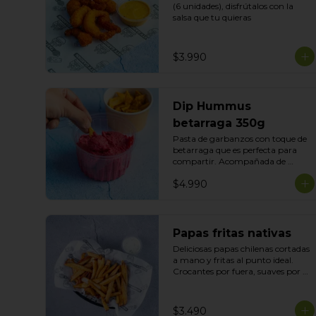
(6 unidades), disfrútalos con la 
salsa que tu quieras
$3.990
Dip Hummus
betarraga 350g
Pasta de garbanzos con toque de 
betarraga que es perfecta para 
compartir. Acompañada de 
nuestras tortillas horneadas .
$4.990
Papas fritas nativas
Deliciosas papas chilenas cortadas 
a mano y fritas al punto ideal. 
Crocantes por fuera, suaves por 
dentro y siempre recién hechas 
acompañadas de tu salsa preferida
$3.490