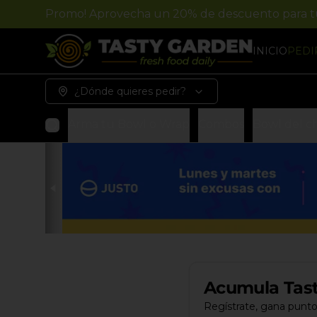
Promo! Aprovecha un 20% de descuento para 
INICIO
PEDI
¿Dónde quieres pedir?
Arma tu Bowl o Wrap
Combos
Bowl del c
Acumula
Tas
Regístrate, gana punto