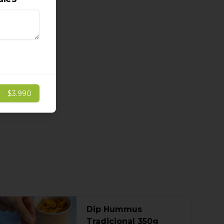
r
$3.990
Dip Hummus
Tradicional 350g