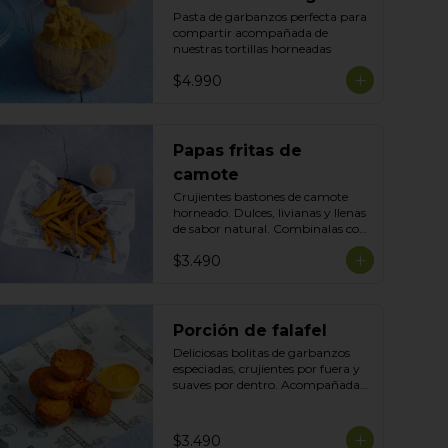
Pasta de garbanzos perfecta para 
compartir acompañada de 
nuestras tortillas horneadas
$4.990
Papas fritas de
camote
Crujientes bastones de camote 
horneado. Dulces, livianas y llenas 
de sabor natural. Combinalas con 
cualquier plato y acompañala con 
$3.490
tu salsa preferida
Porción de falafel
Deliciosas bolitas de garbanzos 
especiadas, crujientes por fuera y 
suaves por dentro. Acompañadas 
con nuestra salsa de la casa para 
disfrutar como snack o 
acompañamiento perfecto.
$3.490