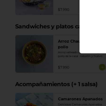
Queso Mozarella. Salsas incluidas 
Honey Mustard y Cilantro
$7.990
Sandwiches y platos calientes
Arroz Chaufa con
pollo
Arroz salteado con salsa de soya , 
pollo de la casa , cebollín y huevo.
$7.990
Acompañamientos (+ 1 salsa)
Camarones Apanados
Deliciosos Camarones Apanados 