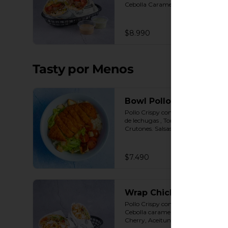
Cebolla Caramelizada, Jalapeños 
y Choclo. Topping de Tortilla 
Crocante. Salsas incluidas Chipotle 
y  Cilantro
$8.990
Tasty por Menos
Bowl Pollo Crispy
Pollo Crispy con base Arroz y Mix 
de lechugas , Tomate cherry y 
Crutones. Salsas incluidas Cilantro 
y Tasty
$7.490
Wrap Chicken Crispy
Pollo Crispy con base de Salad Mix, 
Cebolla caramelizada, Tomate 
Cherry, Aceitunas, Topping de 