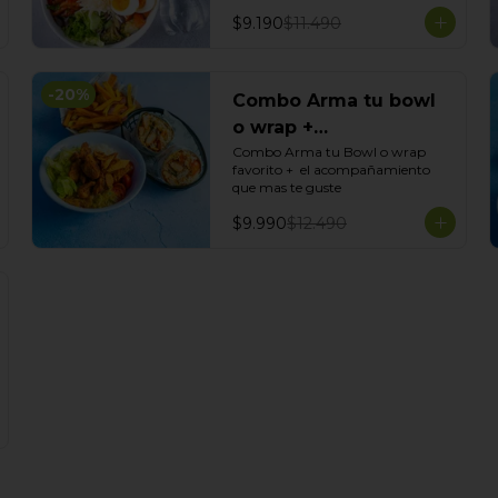
$9.190
$11.490
-
20
%
Combo Arma tu bowl
o wrap +
Acompañamiento
Combo Arma tu Bowl o wrap 
favorito +  el acompañamiento 
que mas te guste
$9.990
$12.490