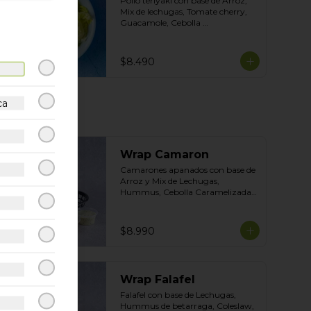
Pollo teriyaki con base de Arroz, 
Mix de lechugas, Tomate cherry, 
Guacamole, Cebolla 
Caramelizada Topping de tortilla 
crocante. Salsas incluidas Chipotle 
y Tasty
$8.490
ca
Wrap Camaron
Camarones apanados con base de 
Arroz y Mix de Lechugas, 
Hummus, Cebolla Caramelizada 
y Coleslaw. Salsas Incluidas 
Acevichada y Cilantro
$8.990
Wrap Falafel
Falafel con base de Lechugas, 
Hummus de betarraga, Coleslaw, 