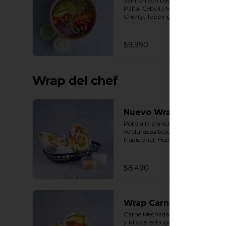
Salmon con base de Quinoa, 
Palta, Cebolla Morada, Tomate 
Cherry, Topping Mix de semillas. 
Salsas incluidas Yogurt Ciboulette 
y Acevichada
$9.990
Wrap del chef
Nuevo Wrap Protein
Pollo a la plancha con base de 
verduras salteadas y hummus 
tradicional, Huevo, Cebolla 
Caramelizada, Poroto Negro, 
Topping de Aceitunas verdes. 
Salsas incluidas Cilantro y Tasty
$8.490
Wrap Carne mechada
Carne Mechada con base de Arroz 
y Mix de lechugas, Tomate cherry, 