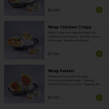
Choclo. Topping de Tortilla Crocante. 
Salsas incluidas Chipotle y  Cilantro
$8.990
Wrap Chicken Crispy
Pollo Crispy con base de Salad Mix, 
Cebolla caramelizada, Tomate Cherry, 
Aceitunas, Topping de Queso 
Mozarella. Salsas incluidas Honey 
Mustard y Cilantro
$7.990
Wrap Falafel
Falafel con base de Lechugas, 
Hummus de betarraga, Coleslaw, 
Tomate Cherry y Choclo. Topping de 
mix de semillas. Salsas Incluidas 
Limoneta y Ajo Ahumado.
$7.990