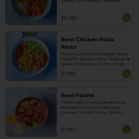
Cebolla Caramelizada, Jalapeños, 
Choclo dulce. Topping de Tortilla 
Crocante. Salsas incluidas Chipotle y 
Salsa de Cilantro
$8.990
Bowl Chicken Pasta
Pesto
Pollo a la plancha con base de Pasta y 
Salad Mix, Tomate Cherry, Toppings de 
Queso Parmesano y Cruton. Salsas 
Incluidas Pesto albahaca y Cilantro
$7.990
Bowl Falafel
Falafel tradicional con base de Mix de 
lechugas, Hummus de betarraga, 
Coleslaw, Tomate Cherry,  Choclo 
dulce, Topping Mix de Semillas. Salsas 
incluidas Limoneta y Ajo ahumado
$7.990