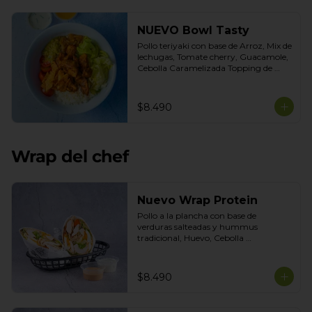
NUEVO Bowl Tasty
Pollo teriyaki con base de Arroz, Mix de 
lechugas, Tomate cherry, Guacamole, 
Cebolla Caramelizada Topping de 
tortilla crocante. Salsas incluidas 
Chipotle y Tasty
$8.490
Wrap del chef
Nuevo Wrap Protein
Pollo a la plancha con base de 
verduras salteadas y hummus 
tradicional, Huevo, Cebolla 
Caramelizada, Poroto Negro, Topping 
de Aceitunas verdes. Salsas incluidas 
Cilantro y Tasty
$8.490