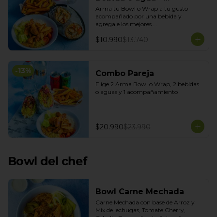
Acompañamiento
Arma tu Bowl o Wrap a tu gusto 
acompañado por una bebida y 
agregale los mejores 
acompañamientos de Tasty Garden!
$10.990
$13.740
-
13
%
Combo Pareja
Elige 2 Arma Bowl o Wrap, 2 bebidas 
o aguas y 1 acompañamiento
$20.990
$23.990
Bowl del chef
Bowl Carne Mechada
Carne Mechada con base de Arroz y 
Mix de lechugas, Tomate Cherry, 