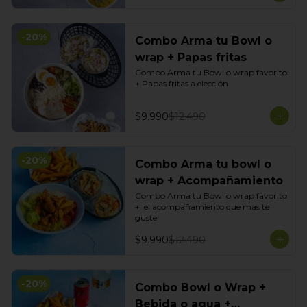
-
20
%
Combo Arma tu Bowl o
wrap + Papas fritas
Combo Arma tu Bowl o wrap favorito 
+ Papas fritas a elección
$9.990
$12.490
-
20
%
Combo Arma tu bowl o
wrap + Acompañamiento
Combo Arma tu Bowl o wrap favorito 
+  el acompañamiento que mas te 
guste
$9.990
$12.490
-
20
%
Combo Bowl o Wrap +
Bebida o agua +