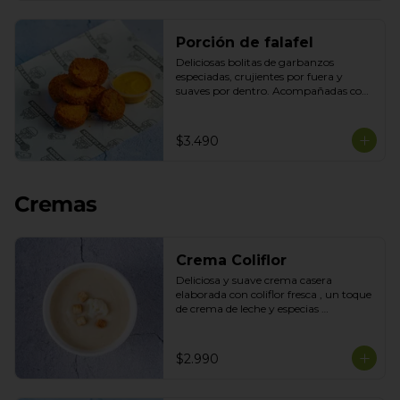
Porción de falafel
Deliciosas bolitas de garbanzos 
especiadas, crujientes por fuera y 
suaves por dentro. Acompañadas con 
nuestra salsa de la casa para disfrutar 
como snack o acompañamiento 
perfecto.
$3.490
Cremas
Crema Coliflor
Deliciosa y suave crema casera 
elaborada con coliflor fresca , un toque 
de crema de leche y especias 
seleccionadas con topping de mix de 
semillas
$2.990