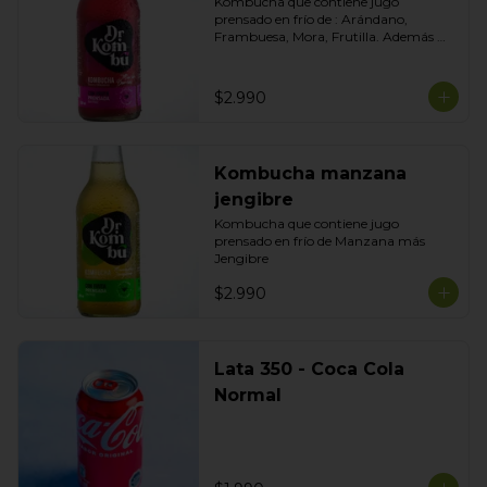
Kombucha que contiene jugo 
prensado en frío de : Arándano, 
Frambuesa, Mora, Frutilla. Además 
contiene un toque de Betarraga para 
darle más color y antioxidantes.
$2.990
Kombucha manzana
jengibre
Kombucha que contiene jugo 
prensado en frío de Manzana más 
Jengibre
$2.990
Lata 350 - Coca Cola
Normal