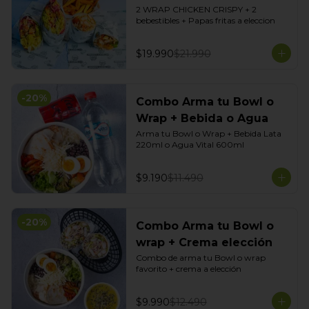
2 WRAP CHICKEN CRISPY + 2 
bebestibles + Papas fritas a eleccion
$19.990
$21.990
-
20
%
Combo Arma tu Bowl o
Wrap + Bebida o Agua
Arma tu Bowl o Wrap + Bebida Lata 
220ml o Agua Vital 600ml
$9.190
$11.490
-
20
%
Combo Arma tu Bowl o
wrap + Crema elección
Combo de arma tu Bowl o wrap 
favorito + crema a elección
$9.990
$12.490