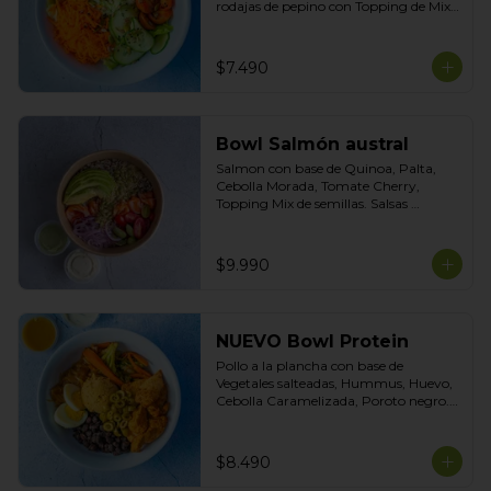
rodajas de pepino con Topping de Mix 
de Semillas. Salsas incluidas de Yogurt 
Ciboulette y Limoneta
$7.490
Bowl Salmón austral
Salmon con base de Quinoa, Palta, 
Cebolla Morada, Tomate Cherry, 
Topping Mix de semillas. Salsas 
incluidas Yogurt Ciboulette y 
Acevichada
$9.990
NUEVO Bowl Protein
Pollo a la plancha con base de 
Vegetales salteadas, Hummus, Huevo, 
Cebolla Caramelizada, Poroto negro. 
Topping de Aceitunas Verdes. Salsas 
incluidas Cilantro y Tasty.
$8.490