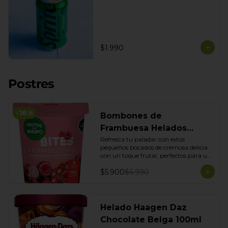
$1.990
Postres
-
16
%
Bombones de
Frambuesa Helados
Frutos del maipo 150 g
Refresca tu paladar con estos 
pequeños bocados de cremosa delicia 
con un toque frutal, perfectos para un 
antojo. Sus 150g son ideales para 
$5.900
$6.990
disfrutar en cualquier momento, 
combinando la suavidad helada con el 
dulzor de la frambuesa.
Helado Haagen Daz
Chocolate Belga 100ml