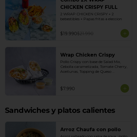
CHICKEN CRISPY FULL
2 WRAP CHICKEN CRISPY + 2 
bebestibles + Papas fritas a eleccion
$19.990
$21.990
Wrap Chicken Crispy
Pollo Crispy con base de Salad Mix, 
Cebolla caramelizada, Tomate Cherry, 
Aceitunas, Topping de Queso 
Mozarella. Salsas incluidas Honey 
Mustard y Cilantro
$7.990
Sandwiches y platos calientes
Arroz Chaufa con pollo
Arroz salteado con salsa de soya , pollo 