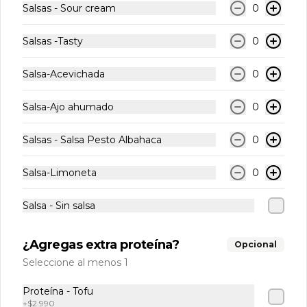
Salsas - Sour cream
0
Combos
Salsas -Tasty
0
Combo 2X WRAP
Salsa-Acevichada
0
CHICKEN CRISPY FULL
2 WRAP CHICKEN CRISPY + 2 
Salsa-Ajo ahumado
0
bebestibles + Papas fritas a eleccion
Salsas - Salsa Pesto Albahaca
0
$19.990
$21.990
Salsa-Limoneta
0
-
20
%
Combo Arma tu Bowl o
Wrap + Bebida o Agua
Salsa - Sin salsa
Arma tu Bowl o Wrap + Bebida Lata 
220ml o Agua Vital 600ml
¿Agregas extra proteína?
Opcional
Seleccione al menos 1
$9.190
$11.490
Proteína - Tofu
+
$2.990