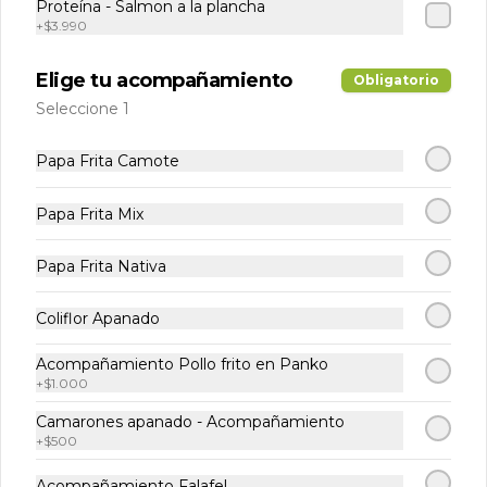
Proteína - Salmon a la plancha
+
$3.990
$9.990
$12.490
Elige tu acompañamiento
Obligatorio
-
20
%
Combo Bowl o Wrap +
Seleccione 1
Bebida o agua +
Acompañamiento
Arma tu Bowl o Wrap a tu gusto 
Papa Frita Camote
acompañado por una bebida y 
agregale los mejores 
acompañamientos de Tasty Garden!
Papa Frita Mix
$10.990
$13.740
Papa Frita Nativa
-
13
%
Combo Pareja
Coliflor Apanado
Elige 2 Arma Bowl o Wrap, 2 bebidas 
o aguas y 1 acompañamiento
Acompañamiento Pollo frito en Panko
+
$1.000
Camarones apanado - Acompañamiento
$20.990
$23.990
+
$500
Acompañamiento Falafel