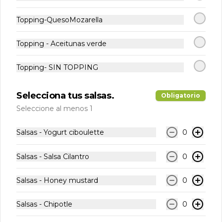
Promo! Aprovecha un 20% de descuento para tu
Topping-QuesoMozarella
Primera Compra, ocupando el código
PRIMERACOMPRA
Topping - Aceitunas verde
Abrir menu de navegación
Logi
Topping- SIN TOPPING
¿Dónde quieres pedir?
Selecciona tus salsas.
Obligatorio
Seleccione al menos 1
Combos
Salsas - Yogurt ciboulette
0
Tasty Garden
Combos
Salsas - Salsa Cilantro
0
Acumula
Tasty coins
Salsas - Honey mustard
0
Regístrate, gana puntos con tus
Únete
compras y canjealos por productos y
Salsas - Chipotle
0
más