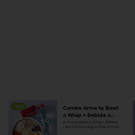
-
20
%
Combo Arma tu Bowl
o Wrap + Bebida o
Agua
Arma tu Bowl o Wrap + Bebida 
Lata 220ml o Agua Vital 600ml