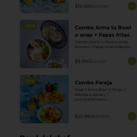
$19.990
$21.990
-
20
%
Combo Arma tu Bowl
o wrap + Papas fritas
Combo Arma tu Bowl o wrap 
favorito + Papas fritas a elección
$9.990
$12.490
-
13
%
Combo Pareja
Elige 2 Arma Bowl o Wrap, 2 
bebidas o aguas y 1 
acompañamiento
$20.990
$23.990