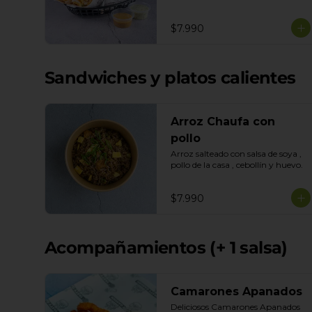
Queso Mozarella. Salsas incluidas 
Honey Mustard y Cilantro
$7.990
Sandwiches y platos calientes
Arroz Chaufa con
pollo
Arroz salteado con salsa de soya , 
pollo de la casa , cebollín y huevo.
$7.990
Acompañamientos (+ 1 salsa)
Camarones Apanados
Deliciosos Camarones Apanados 