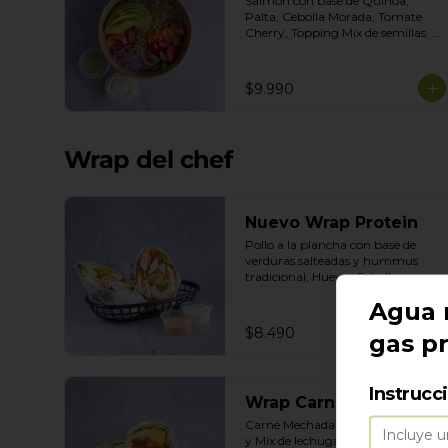
Salmon con base de Quinoa, 
Palta, Cebolla Morada, Tomate 
Cherry, Topping Mix de semillas. 
Salsas incluidas Yogurt Ciboulette 
y Acevichada
$9.990
Wrap del chef
Nuevo Wrap Protein
Pollo a la plancha con base de 
verduras salteadas y hummus 
tradicional, Huevo, Cebolla 
Caramelizada, Poroto Negro, 
Agua 
Topping de Aceitunas verdes. 
Salsas incluidas Cilantro y Tasty
$8.490
gas p
Instrucc
Wrap Carne mechada
Carne Mechada con base de Arroz 
y Mix de lechugas, Tomate cherry, 