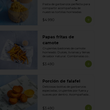
Pasta de garbanzos perfecta para 
compartir acompañada de 
nuestras tortillas horneadas
$4.990
Papas fritas de
camote
Crujientes bastones de camote 
horneado. Dulces, livianas y llenas 
de sabor natural. Combinalas con 
cualquier plato y acompañala con 
$3.490
tu salsa preferida
Porción de falafel
Deliciosas bolitas de garbanzos 
especiadas, crujientes por fuera y 
suaves por dentro. Acompañadas 
con nuestra salsa de la casa para 
disfrutar como snack o 
acompañamiento perfecto.
$3.490