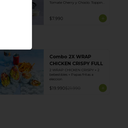
Tomate Cherry y Choclo. Topping 
de mix de semillas. Salsas Incluidas 
Limoneta y Ajo Ahumado.
$7.990
Combo 2X WRAP
CHICKEN CRISPY FULL
2 WRAP CHICKEN CRISPY + 2 
bebestibles + Papas fritas a 
eleccion
$19.990
$21.990