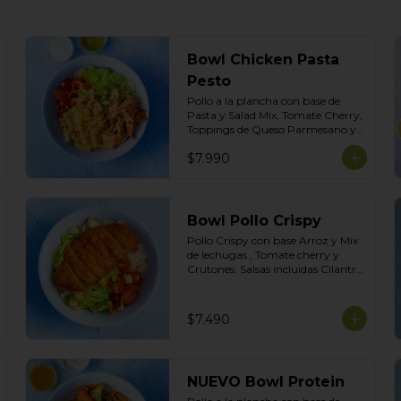
Bowl Chicken Pasta
Pesto
Pollo a la plancha con base de 
Pasta y Salad Mix, Tomate Cherry, 
Toppings de Queso Parmesano y 
Cruton. Salsas Incluidas Pesto 
$7.990
albahaca y Cilantro
Bowl Pollo Crispy
Pollo Crispy con base Arroz y Mix 
de lechugas , Tomate cherry y 
Crutones. Salsas incluidas Cilantro 
y Tasty
$7.490
NUEVO Bowl Protein