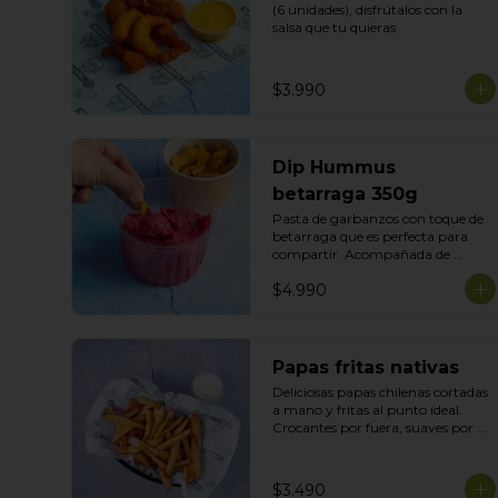
(6 unidades), disfrútalos con la 
salsa que tu quieras
$3.990
Dip Hummus
betarraga 350g
Pasta de garbanzos con toque de 
betarraga que es perfecta para 
compartir. Acompañada de 
nuestras tortillas horneadas .
$4.990
Papas fritas nativas
Deliciosas papas chilenas cortadas 
a mano y fritas al punto ideal. 
Crocantes por fuera, suaves por 
dentro y siempre recién hechas 
acompañadas de tu salsa preferida
$3.490