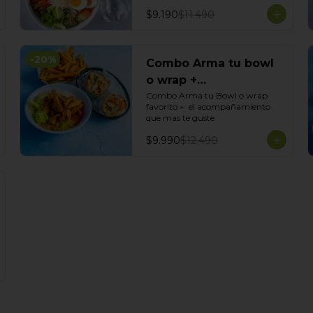
$9.190
$11.490
-
20
%
Combo Arma tu bowl
o wrap +
Acompañamiento
Combo Arma tu Bowl o wrap 
favorito +  el acompañamiento 
que mas te guste
$9.990
$12.490