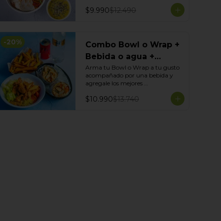
$9.990
$12.490
-
20
%
Combo Bowl o Wrap +
Bebida o agua +
Acompañamiento
Arma tu Bowl o Wrap a tu gusto 
acompañado por una bebida y 
agregale los mejores 
acompañamientos de Tasty 
$10.990
$13.740
Garden!