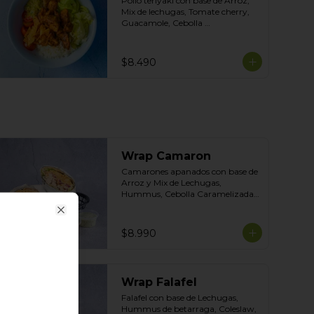
Pollo teriyaki con base de Arroz, 
Mix de lechugas, Tomate cherry, 
Guacamole, Cebolla 
Caramelizada Topping de tortilla 
crocante. Salsas incluidas Chipotle 
y Tasty
$8.490
Wrap Camaron
Camarones apanados con base de 
Arroz y Mix de Lechugas, 
Hummus, Cebolla Caramelizada 
y Coleslaw. Salsas Incluidas 
Acevichada y Cilantro
Close
$8.990
Wrap Falafel
Falafel con base de Lechugas, 
Hummus de betarraga, Coleslaw, 