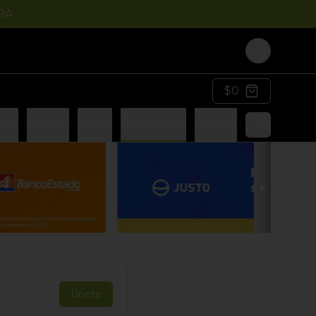
RA
Login
$0
lsa)
Cremas
Extras
Bebestibles
Postres
Únete