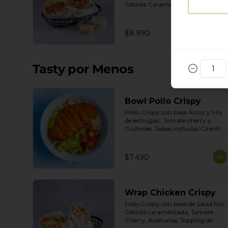
Cebolla Caramelizada, Jalapeños 
y Choclo. Topping de Tortilla 
Crocante. Salsas incluidas Chipotle 
y  Cilantro
$8.990
Tasty por Menos
Bowl Pollo Crispy
Pollo Crispy con base Arroz y Mix 
de lechugas , Tomate cherry y 
Crutones. Salsas incluidas Cilantro 
y Tasty
$7.490
Wrap Chicken Crispy
Pollo Crispy con base de Salad Mix, 
Cebolla caramelizada, Tomate 
Cherry, Aceitunas, Topping de 