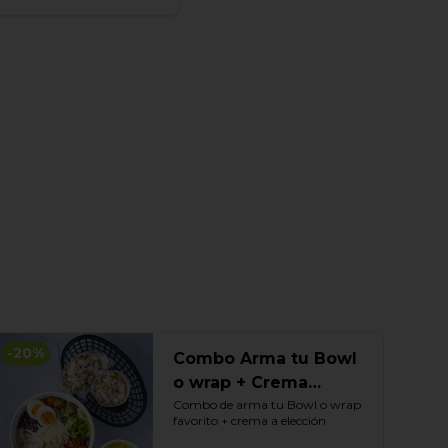
-
20
%
Combo Arma tu Bowl
o wrap + Crema
elección
Combo de arma tu Bowl o wrap 
favorito + crema a elección