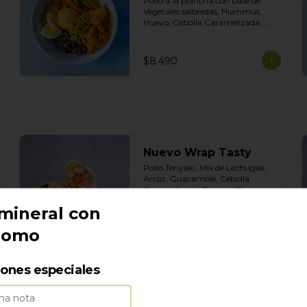
Pollo a la plancha con base de 
Vegetales salteadas, Hummus, 
Huevo, Cebolla Caramelizada, 
Poroto negro. Topping de 
Aceitunas Verdes. Salsas incluidas 
Cilantro y Tasty.
$8.490
Nuevo Wrap Tasty
Pollo Teriyaki, Mix de Lechugas, 
Arroz, Guacamole, Cebolla 
Caramelizada, Tomate Cherry, 
Topping de tortilla crocante. Salsas 
mineral con
incluidas de Chipotle y Tasty
$8.490
romo
iones especiales
Wrap Chicken Crispy
Pollo Crispy con base de Salad Mix, 
Cebolla caramelizada, Tomate 