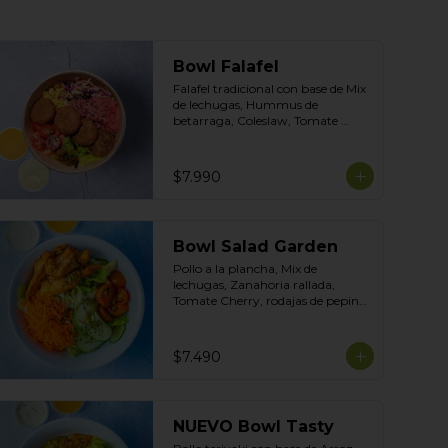
Bowl Falafel
Falafel tradicional con base de Mix 
de lechugas, Hummus de 
betarraga, Coleslaw, Tomate 
Cherry,  Choclo dulce, Topping 
Mix de Semillas. Salsas incluidas 
Limoneta y Ajo ahumado
$7.990
Bowl Salad Garden
Pollo a la plancha, Mix de 
lechugas, Zanahoria rallada, 
Tomate Cherry, rodajas de pepino 
con Topping de Mix de Semillas. 
Salsas incluidas de Yogurt 
Ciboulette y Limoneta
$7.490
NUEVO Bowl Tasty