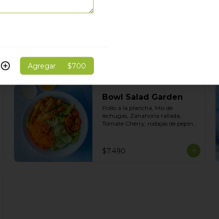
Cherry, Aceitunas, Topping de 
Queso Mozarella. Salsas incluidas 
Honey Mustard y Cilantro
$7.990
Agregar
$700
Bowl Salad Garden
Pollo a la plancha, Mix de 
lechugas, Zanahoria rallada, 
Tomate Cherry, rodajas de pepino 
con Topping de Mix de Semillas. 
Salsas incluidas de Yogurt 
Ciboulette y Limoneta
$7.490