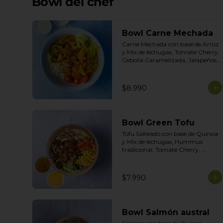
Bowl del chef
Bowl Carne Mechada
Carne Mechada con base de Arroz 
y Mix de lechugas, Tomate Cherry, 
Cebolla Caramelizada, Jalapeños, 
Choclo dulce. Topping de Tortilla 
Crocante. Salsas incluidas Chipotle 
y Salsa de Cilantro
$8.990
Bowl Green Tofu
Tofu Salteado con base de Quinoa 
y Mix de lechugas, Hummus 
tradicional, Tomate Cherry, 
Choclo dulce, Topping de Mix de 
Semillas. Salsas Incluidas 
Limoneta y Honey Mustard
$7.990
Bowl Salmón austral