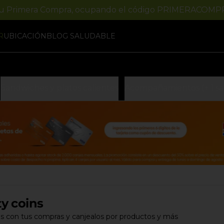
tu Primera Compra, ocupando el código PRIMERACOMP
R
UBICACIÓN
BLOG SALUDABLE
Sandwiches y platos calientes
Acompañamientos (+ 1 sa
ty coins
s con tus compras y canjealos por productos y más