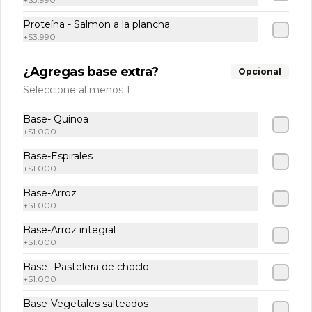
Proteína - Salmon a la plancha
+
$3.990
$1.990
¿Agregas base extra?
Opcional
Seleccione al menos 1
Lata 350 - Fanta Zero
Base- Quinoa
+
$1.000
Base-Espirales
+
$1.000
$1.990
Base-Arroz
+
$1.000
Base-Arroz integral
Lata 350 - Sprite Zero
+
$1.000
Base- Pastelera de choclo
+
$1.000
Base-Vegetales salteados
$1.990