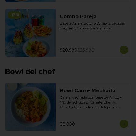
-
13
%
Combo Pareja
Elige 2 Arma Bowl o Wrap, 2 bebidas 
o aguas y 1 acompañamiento
$20.990
$23.990
Bowl del chef
Bowl Carne Mechada
Carne Mechada con base de Arroz y 
Mix de lechugas, Tomate Cherry, 
Cebolla Caramelizada, Jalapeños, 
Choclo dulce. Topping de Tortilla 
Crocante. Salsas incluidas Chipotle y 
Salsa de Cilantro
$8.990