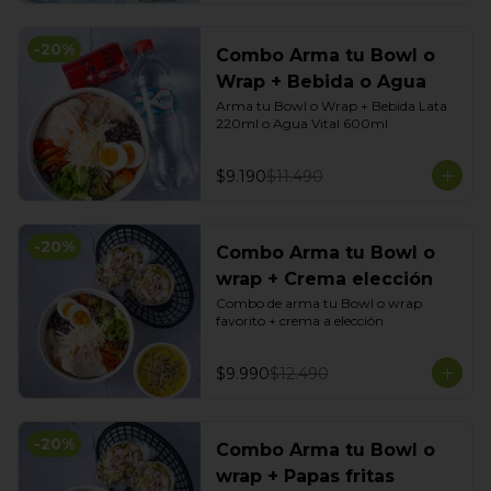
-
20
%
Combo Arma tu Bowl o
Wrap + Bebida o Agua
Arma tu Bowl o Wrap + Bebida Lata 
220ml o Agua Vital 600ml
$9.190
$11.490
-
20
%
Combo Arma tu Bowl o
wrap + Crema elección
Combo de arma tu Bowl o wrap 
favorito + crema a elección
$9.990
$12.490
-
20
%
Combo Arma tu Bowl o
wrap + Papas fritas