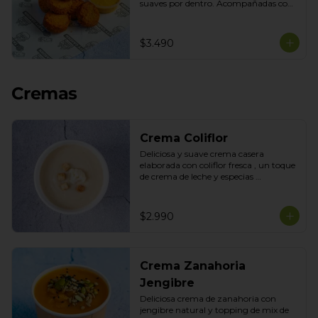
suaves por dentro. Acompañadas con 
nuestra salsa de la casa para disfrutar 
como snack o acompañamiento 
perfecto.
$3.490
Cremas
Crema Coliflor
Deliciosa y suave crema casera 
elaborada con coliflor fresca , un toque 
de crema de leche y especias 
seleccionadas con topping de mix de 
semillas
$2.990
Crema Zanahoria
Jengibre
Deliciosa crema de zanahoria con 
jengibre natural y topping de mix de 