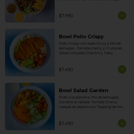
de Mix de Semillas. Salsas Incluidas 
Limoneta y Honey Mustard
$7.990
Bowl Pollo Crispy
Pollo Crispy con base Arroz y Mix de 
lechugas , Tomate cherry y Crutones. 
Salsas incluidas Cilantro y Tasty
$7.490
Bowl Salad Garden
Pollo a la plancha, Mix de lechugas, 
Zanahoria rallada, Tomate Cherry, 
rodajas de pepino con Topping de Mix 
de Semillas. Salsas incluidas de Yogurt 
Ciboulette y Limoneta
$7.490