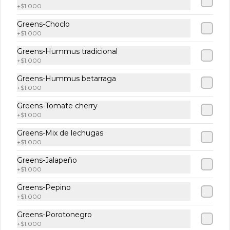
+
$1.000
Helado Haagen Daz
Greens-Choclo
+
$1.000
Dulce de leche 100ml
Helado premium sabor dulce de leche 
Greens-Hummus tradicional
en un formato personal imperdible de 
+
$1.000
100 ml
Greens-Hummus betarraga
$2.490
+
$1.000
Greens-Tomate cherry
Muffin Arándano
+
$1.000
Muffin de vainilla estilo americano con 
Greens-Mix de lechugas
chips arándanos
+
$1.000
Greens-Jalapeño
+
$1.000
$2.490
Greens-Pepino
+
$1.000
Greens-Porotonegro
+
$1.000