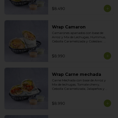
Tasty
$8.490
Wrap Camaron
Camarones apanados con base de 
Arroz y Mix de Lechugas, Hummus, 
Cebolla Caramelizada y Coleslaw. 
Salsas Incluidas Acevichada y Cilantro
$8.990
Wrap Carne mechada
Carne Mechada con base de Arroz y 
Mix de lechugas, Tomate cherry, 
Cebolla Caramelizada, Jalapeños y 
Choclo. Topping de Tortilla Crocante. 
Salsas incluidas Chipotle y  Cilantro
$8.990