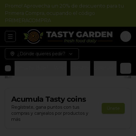
Promo! Aprovecha un 20% de descuento para tu
Primera Compra, ocupando el código
PRIMERACOMPRA
Abrir menu de navegación
Logi
¿Dónde quieres pedir?
Arma tu Bowl o Wrap
Combos
Bowl del chef
W
Acumula
Tasty coins
Regístrate, gana puntos con tus
Únete
compras y canjealos por productos y
más