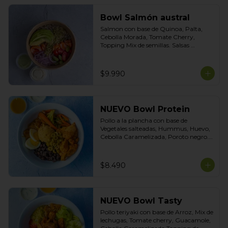
Bowl Salmón austral
Salmon con base de Quinoa, Palta, 
Cebolla Morada, Tomate Cherry, 
Topping Mix de semillas. Salsas 
incluidas Yogurt Ciboulette y 
Acevichada
$9.990
NUEVO Bowl Protein
Pollo a la plancha con base de 
Vegetales salteadas, Hummus, Huevo, 
Cebolla Caramelizada, Poroto negro. 
Topping de Aceitunas Verdes. Salsas 
incluidas Cilantro y Tasty.
$8.490
NUEVO Bowl Tasty
Pollo teriyaki con base de Arroz, Mix de 
lechugas, Tomate cherry, Guacamole, 