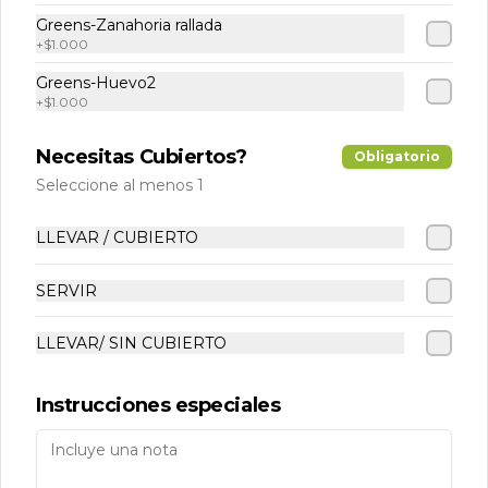
Greens-Zanahoria rallada
+
$1.000
Greens-Huevo2
+
$1.000
Necesitas Cubiertos?
Conócenos
Obligatorio
Seleccione al menos 1
Despacho
Términos y condiciones
LLEVAR / CUBIERTO
Política de privacidad
SERVIR
Redes sociales
LLEVAR/ SIN CUBIERTO
Instagram
Instrucciones especiales
Mi cuenta
Pedir