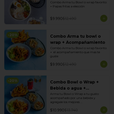
Combo Arma tu Bowl o wrap favorito 
+ Papas fritas a elección
$9.990
$12.490
-
20
%
Combo Arma tu bowl o
wrap + Acompañamiento
Combo Arma tu Bowl o wrap favorito 
+  el acompañamiento que mas te 
guste
$9.990
$12.490
-
20
%
Combo Bowl o Wrap +
Bebida o agua +
Acompañamiento
Arma tu Bowl o Wrap a tu gusto 
acompañado por una bebida y 
agregale los mejores 
acompañamientos de Tasty Garden!
$10.990
$13.740