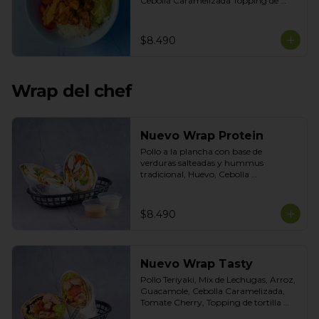
Cebolla Caramelizada Topping de 
tortilla crocante. Salsas incluidas 
Chipotle y Tasty
$8.490
Wrap del chef
Nuevo Wrap Protein
Pollo a la plancha con base de 
verduras salteadas y hummus 
tradicional, Huevo, Cebolla 
Caramelizada, Poroto Negro, Topping 
de Aceitunas verdes. Salsas incluidas 
Cilantro y Tasty
$8.490
Nuevo Wrap Tasty
Pollo Teriyaki, Mix de Lechugas, Arroz, 
Guacamole, Cebolla Caramelizada, 
Tomate Cherry, Topping de tortilla 
crocante. Salsas incluidas de Chipotle y 