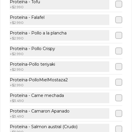
Proteína - Tofu
+
$2.990
Proteína - Falafel
Kombucha manzana
+
$2.990
jengibre
Kombucha que contiene jugo 
Proteína - Pollo a la plancha
prensado en frío de Manzana más 
+
$2.990
Jengibre
Proteína - Pollo Crispy
$2.990
+
$2.990
Proteína-Pollo teriyaki
+
$2.990
Lata 350 - Coca Cola
Normal
Proteína-PolloMielMostaza2
+
$2.990
Proteína - Carne mechada
+
$3.490
$1.990
Proteína - Camaron Apanado
+
$3.490
Lata 350 - Coca Cola
Proteína - Salmon austral (Crudo)
Zero
+
$3.990