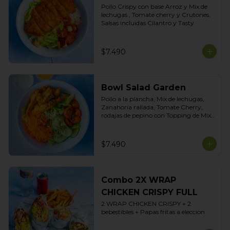
Pollo Crispy con base Arroz y Mix de 
lechugas , Tomate cherry y Crutones. 
Salsas incluidas Cilantro y Tasty
$7.490
Bowl Salad Garden
Pollo a la plancha, Mix de lechugas, 
Zanahoria rallada, Tomate Cherry, 
rodajas de pepino con Topping de Mix 
de Semillas. Salsas incluidas de Yogurt 
Ciboulette y Limoneta
$7.490
Combo 2X WRAP
CHICKEN CRISPY FULL
2 WRAP CHICKEN CRISPY + 2 
bebestibles + Papas fritas a eleccion