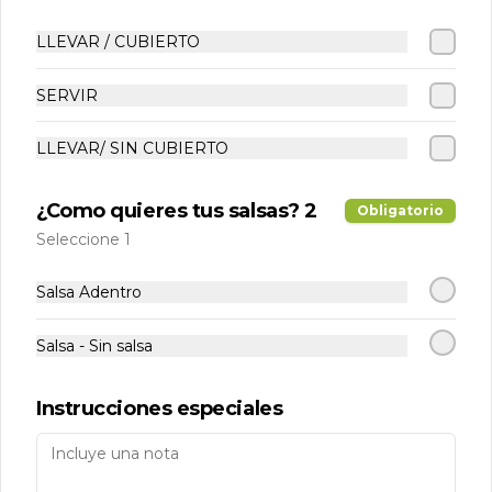
LLEVAR / CUBIERTO
SERVIR
LLEVAR/ SIN CUBIERTO
Conócenos
Despacho
¿Como quieres tus salsas? 2
Obligatorio
Términos y condiciones
Seleccione 1
Política de privacidad
Salsa Adentro
Redes sociales
Salsa - Sin salsa
Instagram
Instrucciones especiales
Mi cuenta
Pedir