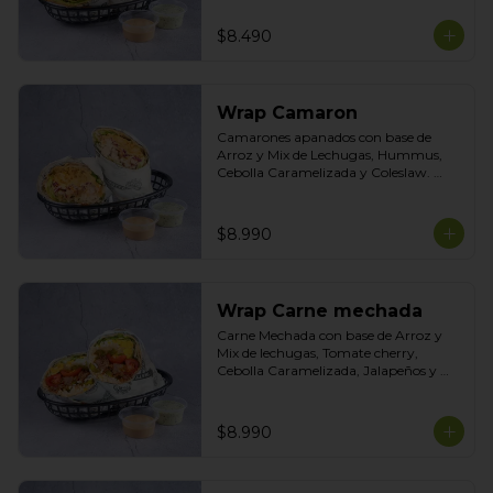
Tasty
$8.490
Wrap Camaron
Camarones apanados con base de 
Arroz y Mix de Lechugas, Hummus, 
Cebolla Caramelizada y Coleslaw. 
Salsas Incluidas Acevichada y Cilantro
$8.990
Wrap Carne mechada
Carne Mechada con base de Arroz y 
Mix de lechugas, Tomate cherry, 
Cebolla Caramelizada, Jalapeños y 
Choclo. Topping de Tortilla Crocante. 
Salsas incluidas Chipotle y  Cilantro
$8.990