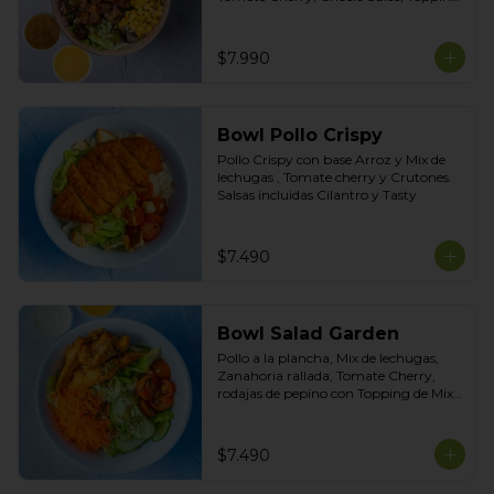
de Mix de Semillas. Salsas Incluidas 
Limoneta y Honey Mustard
$7.990
Bowl Pollo Crispy
Pollo Crispy con base Arroz y Mix de 
lechugas , Tomate cherry y Crutones. 
Salsas incluidas Cilantro y Tasty
$7.490
Bowl Salad Garden
Pollo a la plancha, Mix de lechugas, 
Zanahoria rallada, Tomate Cherry, 
rodajas de pepino con Topping de Mix 
de Semillas. Salsas incluidas de Yogurt 
Ciboulette y Limoneta
$7.490