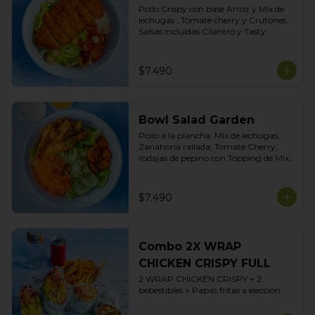
Pollo Crispy con base Arroz y Mix de 
lechugas , Tomate cherry y Crutones. 
Salsas incluidas Cilantro y Tasty
$7.490
Bowl Salad Garden
Pollo a la plancha, Mix de lechugas, 
Zanahoria rallada, Tomate Cherry, 
rodajas de pepino con Topping de Mix 
de Semillas. Salsas incluidas de Yogurt 
Ciboulette y Limoneta
$7.490
Combo 2X WRAP
CHICKEN CRISPY FULL
2 WRAP CHICKEN CRISPY + 2 
bebestibles + Papas fritas a eleccion