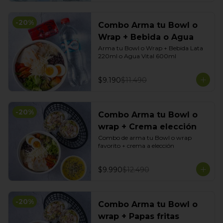
-
20
%
Combo Arma tu Bowl o
Wrap + Bebida o Agua
Arma tu Bowl o Wrap + Bebida Lata 
220ml o Agua Vital 600ml
$9.190
$11.490
-
20
%
Combo Arma tu Bowl o
wrap + Crema elección
Combo de arma tu Bowl o wrap 
favorito + crema a elección
$9.990
$12.490
-
20
%
Combo Arma tu Bowl o
wrap + Papas fritas