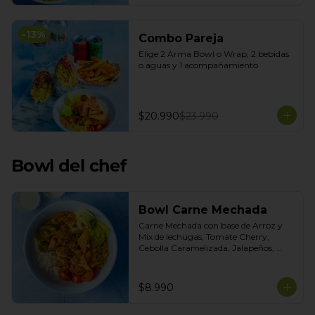
-
13
%
Combo Pareja
Elige 2 Arma Bowl o Wrap, 2 bebidas 
o aguas y 1 acompañamiento
$20.990
$23.990
Bowl del chef
Bowl Carne Mechada
Carne Mechada con base de Arroz y 
Mix de lechugas, Tomate Cherry, 
Cebolla Caramelizada, Jalapeños, 
Choclo dulce. Topping de Tortilla 
Crocante. Salsas incluidas Chipotle y 
Salsa de Cilantro
$8.990