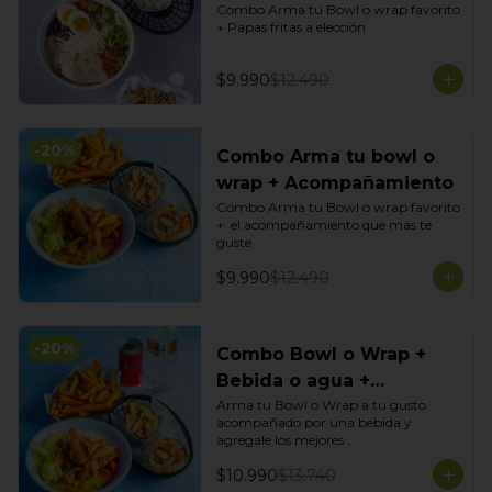
Combo Arma tu Bowl o wrap favorito 
+ Papas fritas a elección
$9.990
$12.490
-
20
%
Combo Arma tu bowl o
wrap + Acompañamiento
Combo Arma tu Bowl o wrap favorito 
+  el acompañamiento que mas te 
guste
$9.990
$12.490
-
20
%
Combo Bowl o Wrap +
Bebida o agua +
Acompañamiento
Arma tu Bowl o Wrap a tu gusto 
acompañado por una bebida y 
agregale los mejores 
acompañamientos de Tasty Garden!
$10.990
$13.740