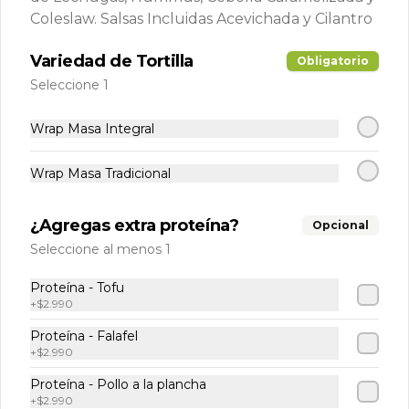
Coleslaw. Salsas Incluidas Acevichada y Cilantro
Postres
Variedad de Tortilla
Obligatorio
Seleccione 1
-
16
%
Bombones de
Wrap Masa Integral
Frambuesa Helados
Frutos del maipo 150 g
Refresca tu paladar con estos 
Wrap Masa Tradicional
pequeños bocados de cremosa delicia 
con un toque frutal, perfectos para un 
antojo. Sus 150g son ideales para 
$5.900
$6.990
disfrutar en cualquier momento, 
¿Agregas extra proteína?
Opcional
combinando la suavidad helada con el 
Seleccione al menos 1
dulzor de la frambuesa.
Helado Haagen Daz
Proteína - Tofu
+
$2.990
Chocolate Belga 100ml
Hleado premium de chocolate belga, 
Proteína - Falafel
con delicadas láminas de chocolate 
+
$2.990
negro en formato personal de 100ml
Proteína - Pollo a la plancha
$2.490
+
$2.990