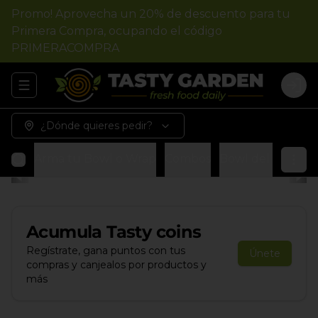
Promo! Aprovecha un 20% de descuento para tu
Primera Compra, ocupando el código
PRIMERACOMPRA
Abrir menu de navegación
Logi
¿Dónde quieres pedir?
Arma tu Bowl o Wrap
Combos
Bowl del chef
W
Acumula
Tasty coins
Regístrate, gana puntos con tus
Únete
compras y canjealos por productos y
más