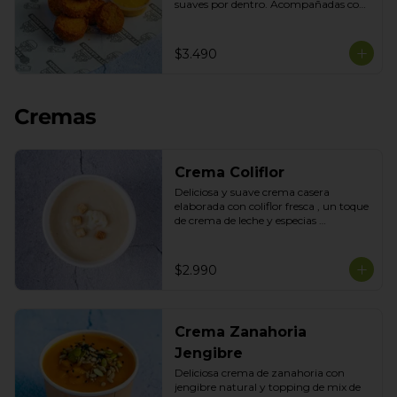
suaves por dentro. Acompañadas con 
nuestra salsa de la casa para disfrutar 
como snack o acompañamiento 
perfecto.
$3.490
Cremas
Crema Coliflor
Deliciosa y suave crema casera 
elaborada con coliflor fresca , un toque 
de crema de leche y especias 
seleccionadas con topping de mix de 
semillas
$2.990
Crema Zanahoria
Jengibre
Deliciosa crema de zanahoria con 
jengibre natural y topping de mix de 