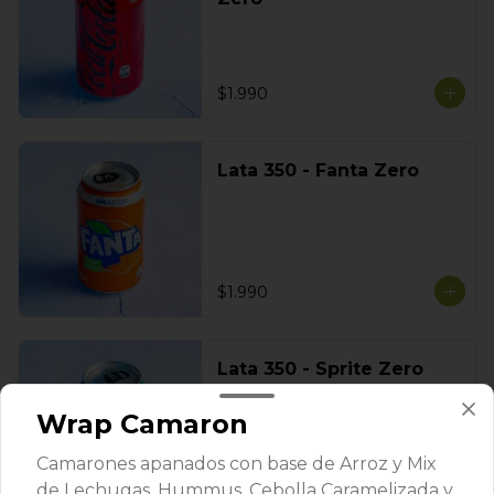
$1.990
Lata 350 - Fanta Zero
$1.990
Lata 350 - Sprite Zero
Wrap Camaron
Camarones apanados con base de Arroz y Mix
de Lechugas, Hummus, Cebolla Caramelizada y
$1.990