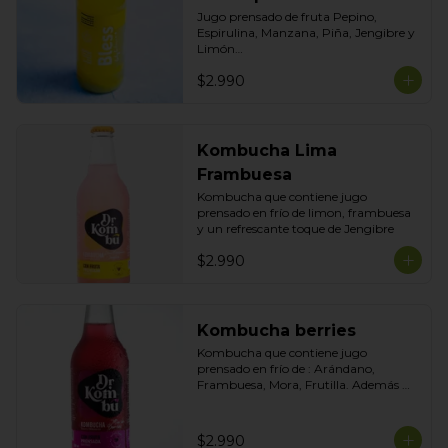
Jugo prensado de fruta Pepino, 
Espirulina, Manzana, Piña, Jengibre y 
Limón

Formato 300ml
$2.990
Kombucha Lima
Frambuesa
Kombucha que contiene jugo 
prensado en frío de limon, frambuesa 
y un refrescante toque de Jengibre
$2.990
Kombucha berries
Kombucha que contiene jugo 
prensado en frío de : Arándano, 
Frambuesa, Mora, Frutilla. Además 
contiene un toque de Betarraga para 
darle más color y antioxidantes.
$2.990