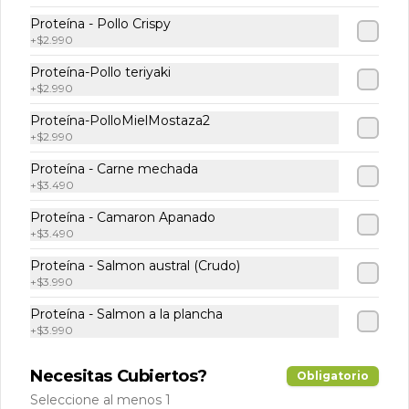
Proteína - Pollo Crispy
Helado Haagen Daz
+
$2.990
Dulce de leche 100ml
Proteína-Pollo teriyaki
Helado premium sabor dulce de leche 
+
$2.990
en un formato personal imperdible de 
100 ml
Proteína-PolloMielMostaza2
+
$2.990
$2.490
Proteína - Carne mechada
+
$3.490
Muffin Arándano
Proteína - Camaron Apanado
Muffin de vainilla estilo americano con 
+
$3.490
chips arándanos
Proteína - Salmon austral (Crudo)
+
$3.990
$2.490
Proteína - Salmon a la plancha
+
$3.990
Necesitas Cubiertos?
Obligatorio
Seleccione al menos 1