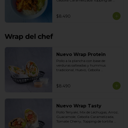
Cebolla Caramelizada Topping de 
tortilla crocante. Salsas incluidas 
Chipotle y Tasty
$8.490
Wrap del chef
Nuevo Wrap Protein
Pollo a la plancha con base de 
verduras salteadas y hummus 
tradicional, Huevo, Cebolla 
Caramelizada, Poroto Negro, Topping 
de Aceitunas verdes. Salsas incluidas 
Cilantro y Tasty
$8.490
Nuevo Wrap Tasty
Pollo Teriyaki, Mix de Lechugas, Arroz, 
Guacamole, Cebolla Caramelizada, 
Tomate Cherry, Topping de tortilla 
crocante. Salsas incluidas de Chipotle y 