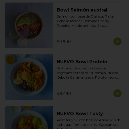
Bowl Salmón austral
Salmon con base de Quinoa, Palta, 
Cebolla Morada, Tomate Cherry, 
Topping Mix de semillas. Salsas 
incluidas Yogurt Ciboulette y 
Acevichada
$9.990
NUEVO Bowl Protein
Pollo a la plancha con base de 
Vegetales salteadas, Hummus, Huevo, 
Cebolla Caramelizada, Poroto negro. 
Topping de Aceitunas Verdes. Salsas 
incluidas Cilantro y Tasty.
$8.490
NUEVO Bowl Tasty
Pollo teriyaki con base de Arroz, Mix de 
lechugas, Tomate cherry, Guacamole, 