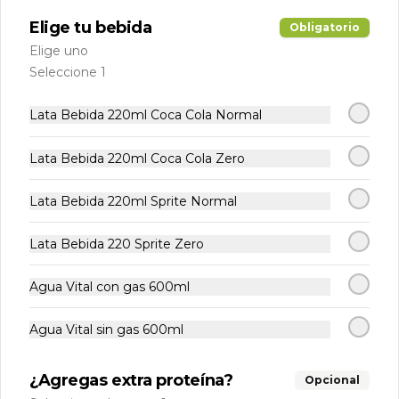
Elige tu bebida
Obligatorio
Elige uno
Postres
Seleccione 1
-
16
%
Lata Bebida 220ml Coca Cola Normal
Bombones de
Frambuesa Helados
Lata Bebida 220ml Coca Cola Zero
Frutos del maipo 150 g
Refresca tu paladar con estos 
pequeños bocados de cremosa delicia 
con un toque frutal, perfectos para un 
Lata Bebida 220ml Sprite Normal
antojo. Sus 150g son ideales para 
$5.900
$6.990
disfrutar en cualquier momento, 
combinando la suavidad helada con el 
Lata Bebida 220 Sprite Zero
dulzor de la frambuesa.
Helado Haagen Daz
Agua Vital con gas 600ml
Chocolate Belga 100ml
Hleado premium de chocolate belga, 
Agua Vital sin gas 600ml
con delicadas láminas de chocolate 
negro en formato personal de 100ml
$2.490
¿Agregas extra proteína?
Opcional