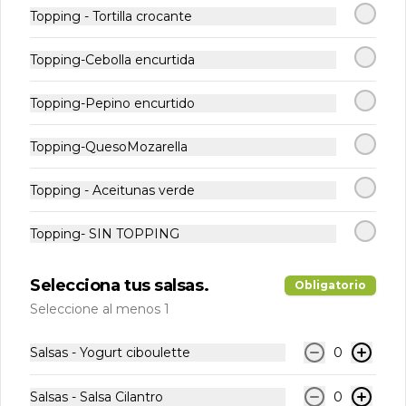
Topping - Tortilla crocante
Kombucha manzana
Topping-Cebolla encurtida
jengibre
Kombucha que contiene jugo 
Topping-Pepino encurtido
prensado en frío de Manzana más 
Jengibre
Topping-QuesoMozarella
$2.990
Topping - Aceitunas verde
Lata 350 - Coca Cola
Topping- SIN TOPPING
Normal
Selecciona tus salsas.
Obligatorio
Seleccione al menos 1
$1.990
Salsas - Yogurt ciboulette
0
Lata 350 - Coca Cola
Salsas - Salsa Cilantro
0
Zero