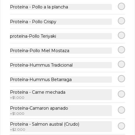
semillas
Proteína - Pollo a la plancha
$2.990
Proteína - Pollo Crispy
Crema Zapallo
proteína-Pollo Teriyaki
Deliciosa crema de zapallo natural con 
topping de mix de semillas
Proteína-Pollo Miel Mostaza
Proteína-Hummus Tradicional
$2.990
Proteína-Hummus Betarraga
Extras
Proteína - Carne mechada
+
$1.000
Agrega Salsa Extra
Proteína-Camaron apanado
+
$1.000
Proteína - Salmon austral (Crudo)
+
$2.000