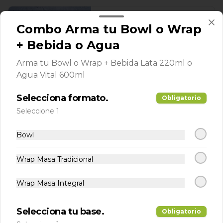
Papas fritas nativas
Combo Arma tu Bowl o Wrap
Deliciosas papas chilenas cortadas a 
mano y fritas al punto ideal. Crocantes 
+ Bebida o Agua
por fuera, suaves por dentro y siempre 
recién hechas acompañadas de tu 
Arma tu Bowl o Wrap + Bebida Lata 220ml o
salsa preferida
$3.490
Agua Vital 600ml
Selecciona formato.
Obligatorio
Pollo Frito en Panko
Seleccione 1
Porción de aproximadamente 140 
gramos de nuestro delicioso pollo frito 
Bowl
+ 1 salsa a elección
Wrap Masa Tradicional
$3.990
Wrap Masa Integral
Porción de falafel
Deliciosas bolitas de garbanzos 
Selecciona tu base.
Obligatorio
especiadas, crujientes por fuera y 