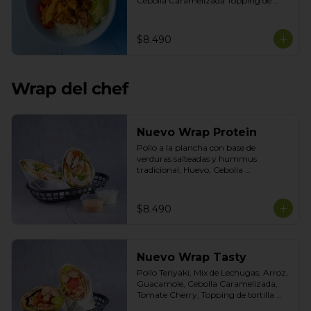
Cebolla Caramelizada Topping de 
tortilla crocante. Salsas incluidas 
Chipotle y Tasty
$8.490
Wrap del chef
Nuevo Wrap Protein
Pollo a la plancha con base de 
verduras salteadas y hummus 
tradicional, Huevo, Cebolla 
Caramelizada, Poroto Negro, Topping 
de Aceitunas verdes. Salsas incluidas 
Cilantro y Tasty
$8.490
Nuevo Wrap Tasty
Pollo Teriyaki, Mix de Lechugas, Arroz, 
Guacamole, Cebolla Caramelizada, 
Tomate Cherry, Topping de tortilla 
crocante. Salsas incluidas de Chipotle y 