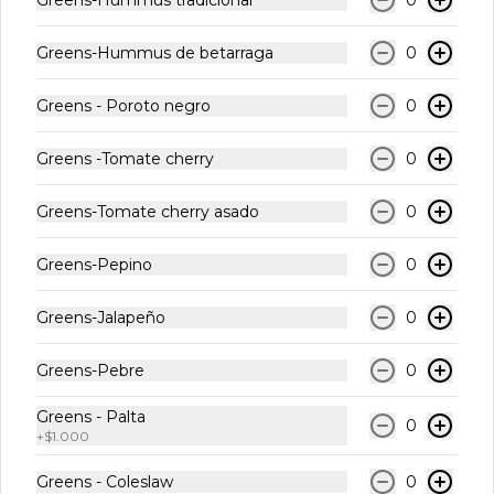
Greens-Hummus de betarraga
0
Jugo Bless Prensado en
frío Maracuyá-Naranja
Greens - Poroto negro
0
Jugo prensado de fruta Maracuyá, 
Naranja, Piña, Manzana y Limón

Formato 300ml
Greens -Tomate cherry
0
$2.990
Greens-Tomate cherry asado
0
Jugo Bless Prensado en
Greens-Pepino
0
frío Naranja
Jugo prensado de Naranja Formato 
Greens-Jalapeño
0
300ml
Greens-Pebre
0
$2.990
Greens - Palta
0
+
$1.000
Jugo Bless Prensado en
Greens - Coleslaw
0
frío Pepino-Manzana