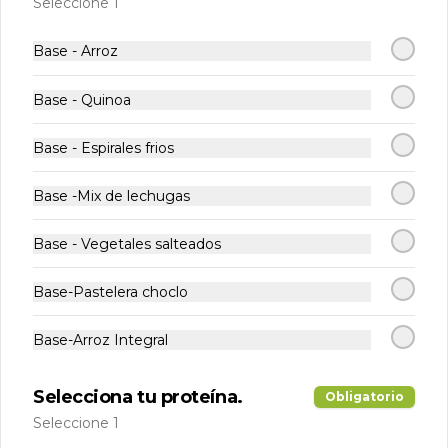
Seleccione 1
suaves por dentro. Acompañadas con 
nuestra salsa de la casa para disfrutar 
como snack o acompañamiento 
Base - Arroz
perfecto.
$3.490
Base - Quinoa
Cremas
Base - Espirales frios
Crema Coliflor
Base -Mix de lechugas
Deliciosa y suave crema casera 
elaborada con coliflor fresca , un toque 
Base - Vegetales salteados
de crema de leche y especias 
seleccionadas con topping de mix de 
semillas
Base-Pastelera choclo
$2.990
Base-Arroz Integral
Crema Zanahoria
Selecciona tu proteína.
Jengibre
Obligatorio
Deliciosa crema de zanahoria con 
Seleccione 1
jengibre natural y topping de mix de 