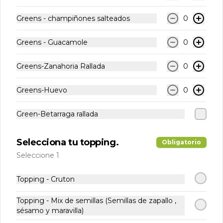
Jugo prensado de fruta Pepino, 
Espirulina, Manzana, Piña, Jengibre y 
Greens - champiñones salteados
0
Limón

Formato 300ml
$2.990
Greens - Guacamole
0
Greens-Zanahoria Rallada
0
Kombucha Lima
Frambuesa
Greens-Huevo
0
Kombucha que contiene jugo 
prensado en frío de limon, frambuesa 
Green-Betarraga rallada
y un refrescante toque de Jengibre
$2.990
Selecciona tu topping.
Obligatorio
Seleccione 1
Kombucha berries
Kombucha que contiene jugo 
Topping - Cruton
prensado en frío de : Arándano, 
Frambuesa, Mora, Frutilla. Además 
contiene un toque de Betarraga para 
Topping - Mix de semillas (Semillas de zapallo ,
darle más color y antioxidantes.
sésamo y maravilla)
$2.990