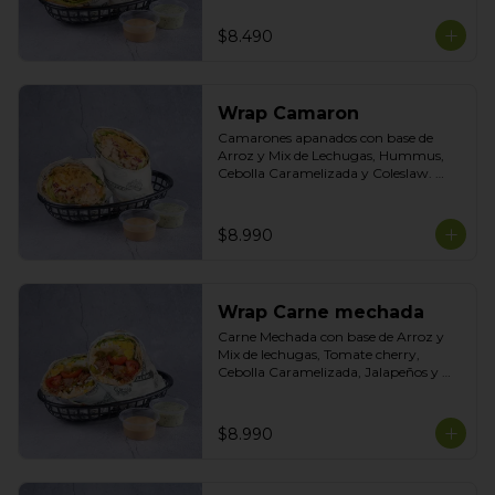
Tasty
$8.490
Wrap Camaron
Camarones apanados con base de 
Arroz y Mix de Lechugas, Hummus, 
Cebolla Caramelizada y Coleslaw. 
Salsas Incluidas Acevichada y Cilantro
$8.990
Wrap Carne mechada
Carne Mechada con base de Arroz y 
Mix de lechugas, Tomate cherry, 
Cebolla Caramelizada, Jalapeños y 
Choclo. Topping de Tortilla Crocante. 
Salsas incluidas Chipotle y  Cilantro
$8.990