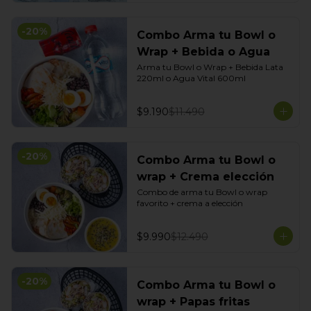
-
20
%
Combo Arma tu Bowl o
Wrap + Bebida o Agua
Arma tu Bowl o Wrap + Bebida Lata 
220ml o Agua Vital 600ml
$9.190
$11.490
-
20
%
Combo Arma tu Bowl o
wrap + Crema elección
Combo de arma tu Bowl o wrap 
favorito + crema a elección
$9.990
$12.490
-
20
%
Combo Arma tu Bowl o
wrap + Papas fritas