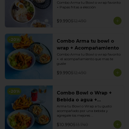
Combo Arma tu Bowl o wrap favorito 
+ Papas fritas a elección
$9.990
$12.490
-
20
%
Combo Arma tu bowl o
wrap + Acompañamiento
Combo Arma tu Bowl o wrap favorito 
+  el acompañamiento que mas te 
guste
$9.990
$12.490
-
20
%
Combo Bowl o Wrap +
Bebida o agua +
Acompañamiento
Arma tu Bowl o Wrap a tu gusto 
acompañado por una bebida y 
agregale los mejores 
acompañamientos de Tasty Garden!
$10.990
$13.740