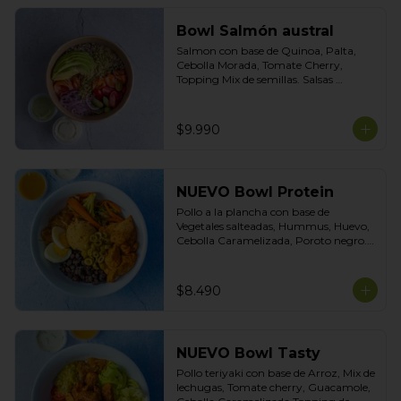
Bowl Salmón austral
Salmon con base de Quinoa, Palta, 
Cebolla Morada, Tomate Cherry, 
Topping Mix de semillas. Salsas 
incluidas Yogurt Ciboulette y 
Acevichada
$9.990
NUEVO Bowl Protein
Pollo a la plancha con base de 
Vegetales salteadas, Hummus, Huevo, 
Cebolla Caramelizada, Poroto negro. 
Topping de Aceitunas Verdes. Salsas 
incluidas Cilantro y Tasty.
$8.490
NUEVO Bowl Tasty
Pollo teriyaki con base de Arroz, Mix de 
lechugas, Tomate cherry, Guacamole, 