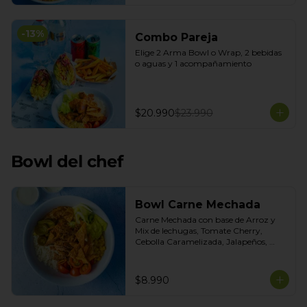
-
13
%
Combo Pareja
Elige 2 Arma Bowl o Wrap, 2 bebidas 
o aguas y 1 acompañamiento
$20.990
$23.990
Bowl del chef
Bowl Carne Mechada
Carne Mechada con base de Arroz y 
Mix de lechugas, Tomate Cherry, 
Cebolla Caramelizada, Jalapeños, 
Choclo dulce. Topping de Tortilla 
Crocante. Salsas incluidas Chipotle y 
Salsa de Cilantro
$8.990