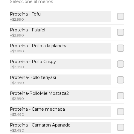
Seleccione al menos 1
Helado Haagen Daz
Proteína - Tofu
+
$2.990
Dulce de leche 100ml
Helado premium sabor dulce de leche 
Proteína - Falafel
en un formato personal imperdible de 
+
$2.990
100 ml
Proteína - Pollo a la plancha
$2.490
+
$2.990
Proteína - Pollo Crispy
Muffin Arándano
+
$2.990
Muffin de vainilla estilo americano con 
Proteína-Pollo teriyaki
chips arándanos
+
$2.990
Proteína-PolloMielMostaza2
+
$2.990
$2.490
Proteína - Carne mechada
+
$3.490
Proteína - Camaron Apanado
+
$3.490