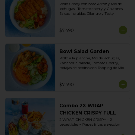
Pollo Crispy con base Arroz y Mix de 
lechugas , Tomate cherry y Crutones. 
Salsas incluidas Cilantro y Tasty
$7.490
Bowl Salad Garden
Pollo a la plancha, Mix de lechugas, 
Zanahoria rallada, Tomate Cherry, 
rodajas de pepino con Topping de Mix 
de Semillas. Salsas incluidas de Yogurt 
Ciboulette y Limoneta
$7.490
Combo 2X WRAP
CHICKEN CRISPY FULL
2 WRAP CHICKEN CRISPY + 2 
bebestibles + Papas fritas a eleccion