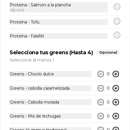
$1.000
Proteína - Salmon a la plancha
+
$2.000
Proteína - Tofu
Bebestibles
Proteína - Falafel
Agua mineral con gas
Selecciona tus greens (Hasta 4)
Opcional
Seleccione al menos 1
Greens - Choclo dulce
0
$1.790
Greens - cebolla caramelizada
0
Agua mineral sin gas
Greens - Cebolla morada
0
Greens - Mix de lechugas
0
$1.790
Greens-Hummus tradicional
0