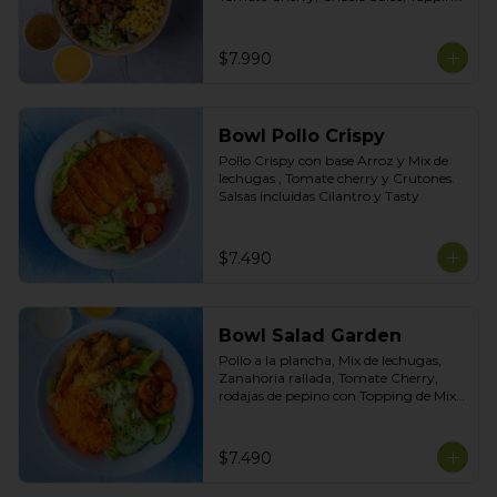
de Mix de Semillas. Salsas Incluidas 
Limoneta y Honey Mustard
$7.990
Bowl Pollo Crispy
Pollo Crispy con base Arroz y Mix de 
lechugas , Tomate cherry y Crutones. 
Salsas incluidas Cilantro y Tasty
$7.490
Bowl Salad Garden
Pollo a la plancha, Mix de lechugas, 
Zanahoria rallada, Tomate Cherry, 
rodajas de pepino con Topping de Mix 
de Semillas. Salsas incluidas de Yogurt 
Ciboulette y Limoneta
$7.490