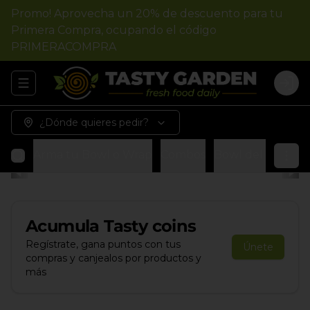
Promo! Aprovecha un 20% de descuento para tu
Primera Compra, ocupando el código
PRIMERACOMPRA
Abrir menu de navegación
Logi
¿Dónde quieres pedir?
Arma tu Bowl o Wrap
Combos
Bowl del chef
W
Acumula
Tasty coins
Regístrate, gana puntos con tus
Únete
compras y canjealos por productos y
más